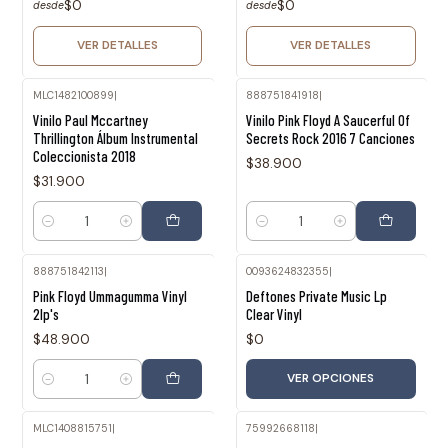
$0
$0
desde
desde
VER DETALLES
VER DETALLES
MLC1482100899
|
888751841918
|
Vinilo Paul Mccartney
Vinilo Pink Floyd A Saucerful Of
Thrillington Álbum Instrumental
Secrets Rock 2016 7 Canciones
Coleccionista 2018
$38.900
$31.900
Cantidad
Cantidad
888751842113
|
0093624832355
|
Pink Floyd Ummagumma Vinyl
Deftones Private Music Lp
2lp's
Clear Vinyl
$48.900
$0
VER OPCIONES
Cantidad
MLC1408815751
|
75992668118
|
Agotado