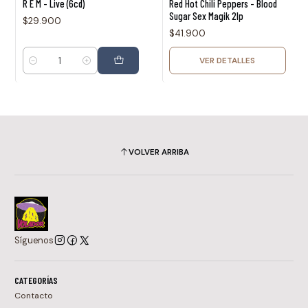
R E M - Live (6cd)
Red Hot Chili Peppers - Blood
Sugar Sex Magik 2lp
$29.900
$41.900
VER DETALLES
Cantidad
VOLVER ARRIBA
Síguenos
CATEGORÍAS
Contacto