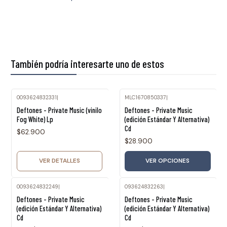
También podría interesarte uno de estos
0093624832331
|
MLC1670850337
|
Agotado
Deftones - Private Music (vinilo
Deftones - Private Music
Fog White) Lp
(edición Estándar Y Alternativa)
Cd
$62.900
$28.900
VER DETALLES
VER OPCIONES
0093624832249
|
093624832263
|
Agotado
Agotado
Deftones - Private Music
Deftones - Private Music
(edición Estándar Y Alternativa)
(edición Estándar Y Alternativa)
Cd
Cd