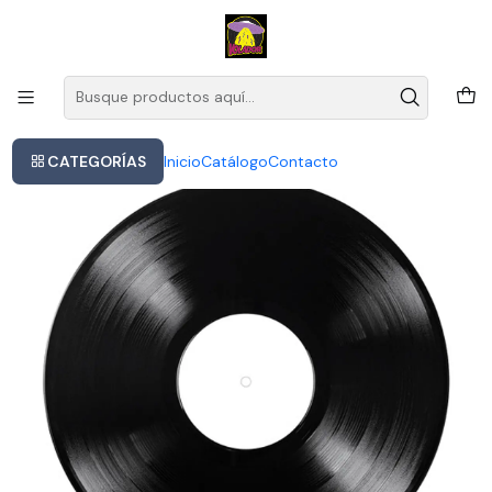
Este es el texto del slide
Leer más
Inicio
Foster The People Paradise State Of Mind Lp Green Vinyl Versión Del
Álbum Estándar
CATEGORÍAS
Inicio
Catálogo
Contacto