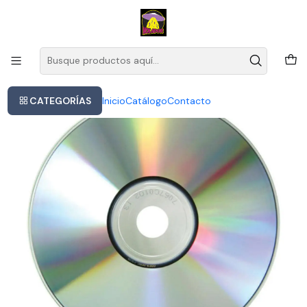
Este es el texto del slide
Leer más
Inicio
Era - Era
CATEGORÍAS
Inicio
Catálogo
Contacto