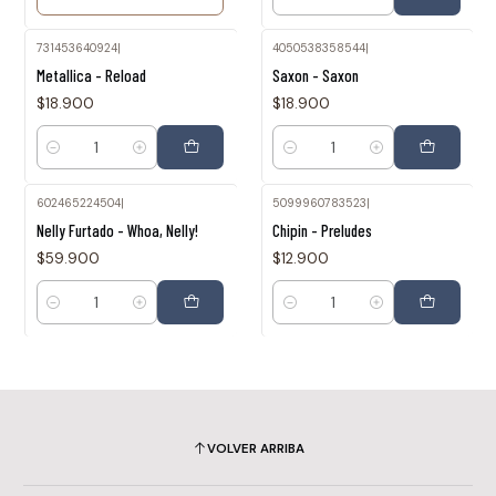
Cantidad
731453640924
|
4050538358544
|
Metallica - Reload
Saxon - Saxon
$18.900
$18.900
Cantidad
Cantidad
602465224504
|
5099960783523
|
Nelly Furtado - Whoa, Nelly!
Chipin - Preludes
$59.900
$12.900
Cantidad
Cantidad
VOLVER ARRIBA