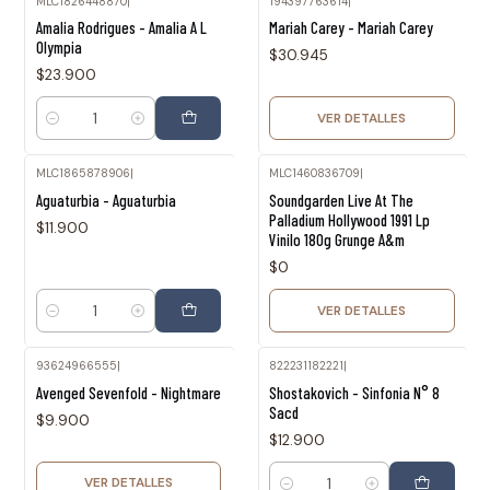
MLC1826448870
|
194397763614
|
Agotado
Amalia Rodrigues - Amalia A L
Mariah Carey - Mariah Carey
Olympia
$30.945
$23.900
VER DETALLES
Cantidad
MLC1865878906
|
MLC1460836709
|
Agotado
Aguaturbia - Aguaturbia
Soundgarden Live At The
Palladium Hollywood 1991 Lp
$11.900
Vinilo 180g Grunge A&m
$0
VER DETALLES
Cantidad
93624966555
|
822231182221
|
Agotado
Avenged Sevenfold - Nightmare
Shostakovich - Sinfonia N° 8
Sacd
$9.900
$12.900
VER DETALLES