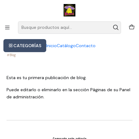
Este es el texto del slide
Leer más
Inicio
Blog
Entrada del Blog
PUBLICADO EL 28/8/2025
Entrada del Blog
CATEGORÍAS
Inicio
Catálogo
Contacto
Blog
Esta es tu primera publicación de blog.
Puede editarlo o eliminarlo en la sección Páginas de su Panel
de administración.
Comparte este artículo