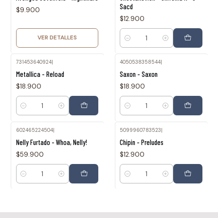
Sacd
$9.900
$12.900
VER DETALLES
Cantidad
731453640924
|
4050538358544
|
Metallica - Reload
Saxon - Saxon
$18.900
$18.900
Cantidad
Cantidad
602465224504
|
5099960783523
|
Nelly Furtado - Whoa, Nelly!
Chipin - Preludes
$59.900
$12.900
Cantidad
Cantidad