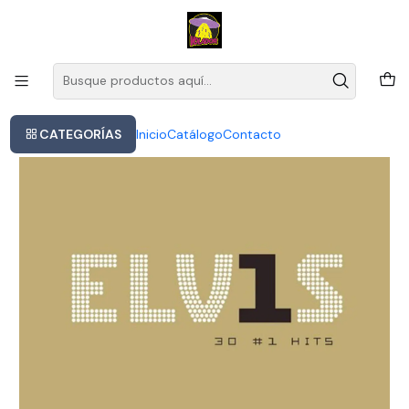
Este es el texto del slide
Leer más
Inicio
Elvis Presley - Elvis 30 N 1 Hits
CATEGORÍAS
Inicio
Catálogo
Contacto