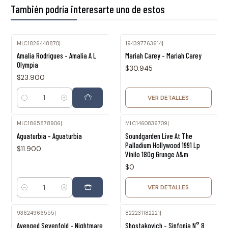
También podría interesarte uno de estos
MLC1826448870
|
194397763614
|
Agotado
Amalia Rodrigues - Amalia A L
Mariah Carey - Mariah Carey
Olympia
$30.945
$23.900
VER DETALLES
Cantidad
MLC1865878906
|
MLC1460836709
|
Agotado
Aguaturbia - Aguaturbia
Soundgarden Live At The
Palladium Hollywood 1991 Lp
$11.900
Vinilo 180g Grunge A&m
$0
VER DETALLES
Cantidad
93624966555
|
822231182221
|
Agotado
Avenged Sevenfold - Nightmare
Shostakovich - Sinfonia N° 8