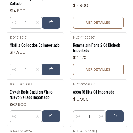
Sellado
$12.900
$14.900
VER DETALLES
Cantidad
17046190121
|
MLC1411086301
|
Agotado
Misfits Collection Cd Importado
Rammstein Paris 2 Cd Digipak
Importado
$14.900
$21.270
VER DETALLES
Cantidad
602557018066
|
MLC1405568611
|
Erykah Badu Baduizm Vinilo
Abba 18 Hits Cd Importado
Nuevo Sellado Importado
$10.900
$62.900
Cantidad
Cantidad
602498314524
|
MLC1416285701
|