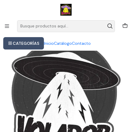
Este es el texto del slide
Leer más
Inicio
Cd - Dire Straits - Comunicado - Importado, Sellado
CATEGORÍAS
Inicio
Catálogo
Contacto