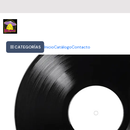
Inicio
Erykah Badu Baduizm Vinilo Nuevo Sellado Importado
CATEGORÍAS
Inicio
Catálogo
Contacto