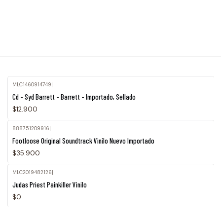
MLC1460914749
|
Agotado
Cd - Syd Barrett - Barrett - Importado, Sellado
$12.900
888751209916
|
Footloose Original Soundtrack Vinilo Nuevo Importado
$35.900
MLC2019482126
|
Agotado
Judas Priest Painkiller Vinilo
$0