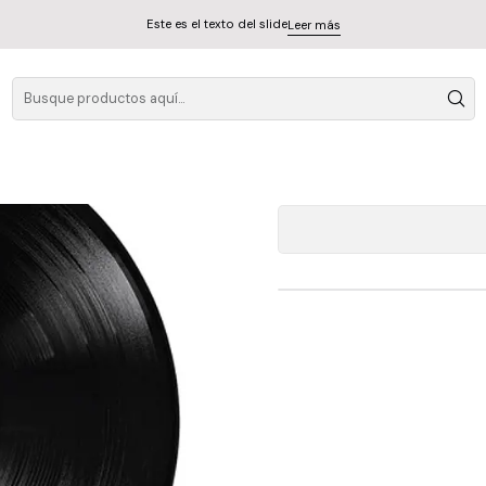
Este es el texto del slide
Leer más
Erykah Badu B
A
Cantidad