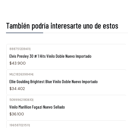
También podría interesarte uno de estos
888751209411
|
Agotado
Elvis Presley 30 # 1 Hits Vinilo Doble Nuevo Importado
$43.900
MLC1826398414
|
Ellie Goulding Brightest Blue Vinilo Doble Nuevo Importado
$34.402
5099962180610
|
Vinilo Marillion Fugazi Nuevo Sellado
$36.100
196587021511
|