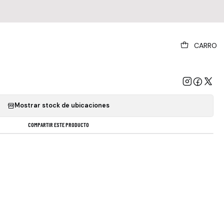
|
CARRO
aduizm Vinilo Nuevo Sellado Importado
GREGAR AL CARRO
COMPRAR AHORA
Mostrar stock de ubicaciones
COMPARTIR ESTE PRODUCTO