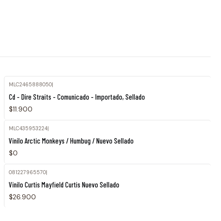
MLC2465888050
|
Agotado
Cd - Dire Straits - Comunicado - Importado, Sellado
$11.900
MLC435953224
|
Agotado
Vinilo Arctic Monkeys / Humbug / Nuevo Sellado
$0
081227965570
|
Vinilo Curtis Mayfield Curtis Nuevo Sellado
$26.900