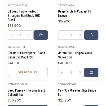
600753635872
|
77779818129
|
Cd Deep Purple Perfect
Deep Purple In Concert Cd
Strangers Hard Rock 2010
[nuevo
Brasil
$15.900
$36.900
Cantidad
Cantidad
75992668118
|
825646285334
|
Agotado
Red Hot Chili Peppers - Blood
Jethro Tull - Original Album
Sugar Sex Magik 2lp
Series 5cd
$41.900
$30.900
VER DETALLES
Cantidad
8717662586798
|
7804650101611
|
Deep Purple - The Broadcast
Va - 90's Greatest Hits Dance
Collecti 4cd
Lp
$30.900
$25.900