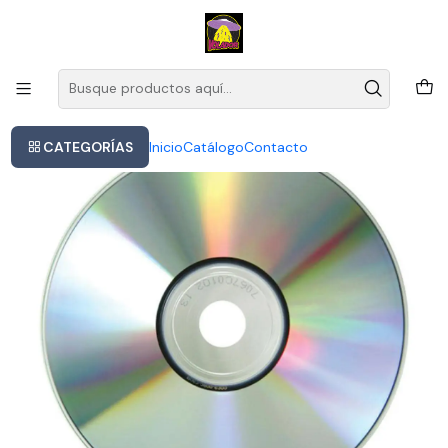
Este es el texto del slide
Leer más
Inicio
Cd Deep Purple Perfect Strangers Hard Rock 2010 Brasil
CATEGORÍAS
Inicio
Catálogo
Contacto