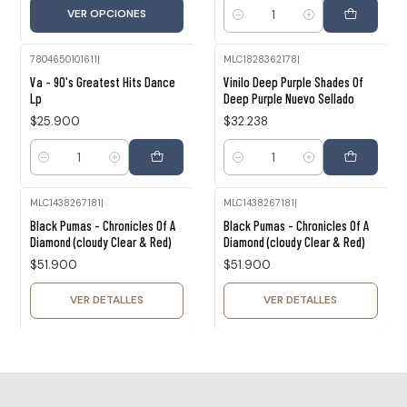
VER OPCIONES
Cantidad
7804650101611
|
MLC1828362178
|
Va - 90's Greatest Hits Dance
Vinilo Deep Purple Shades Of
Lp
Deep Purple Nuevo Sellado
$25.900
$32.238
Cantidad
Cantidad
MLC1438267181
|
MLC1438267181
|
Agotado
Agotado
Black Pumas - Chronicles Of A
Black Pumas - Chronicles Of A
Diamond (cloudy Clear & Red)
Diamond (cloudy Clear & Red)
$51.900
$51.900
VER DETALLES
VER DETALLES