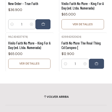
Agotado
New Order - True Faith
Vinilo Faith No More - King For A
Day (ed. Ltda. Numerada)
$36.900
$65.000
VER DETALLES
Cantidad
MLC434337974
|
639842820424
|
Agotado
Vinilo Faith No More - King For A
Faith No More The Real Thing
Day (ed. Ltda. Numerada)
Cd Europeo [
$65.000
$12.900
VER DETALLES
Cantidad
VOLVER ARRIBA