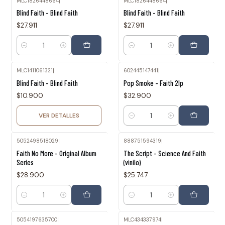
MLC1826448664
|
MLC1826448664
|
Blind Faith - Blind Faith
Blind Faith - Blind Faith
$27.911
$27.911
Cantidad
Cantidad
MLC1411061321
|
602445147441
|
Agotado
Blind Faith - Blind Faith
Pop Smoke - Faith 2lp
$10.900
$32.900
VER DETALLES
Cantidad
5052498518029
|
888751594319
|
Faith No More - Original Album
The Script - Science And Faith
Series
(vinilo)
$28.900
$25.747
Cantidad
Cantidad
5054197635700
|
MLC434337974
|