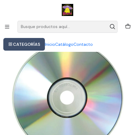
Este es el texto del slide
Leer más
Inicio
Blind Faith - Blind Faith
CATEGORÍAS
Inicio
Catálogo
Contacto