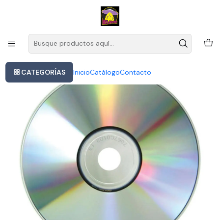
Este es el texto del slide
Leer más
Inicio
Black Sabbath - Heaven & Hell
CATEGORÍAS
Inicio
Catálogo
Contacto