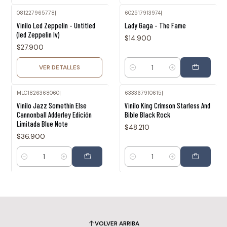
081227965778
|
602517913974
|
Agotado
Vinilo Led Zeppelin - Untitled
Lady Gaga - The Fame
(led Zeppelin Iv)
$14.900
$27.900
VER DETALLES
Cantidad
MLC1826368060
|
633367910615
|
Vinilo Jazz Somethin Else
Vinilo King Crimson Starless And
Cannonball Adderley Edición
Bible Black Rock
Limitada Blue Note
$48.210
$36.900
Cantidad
Cantidad
VOLVER ARRIBA