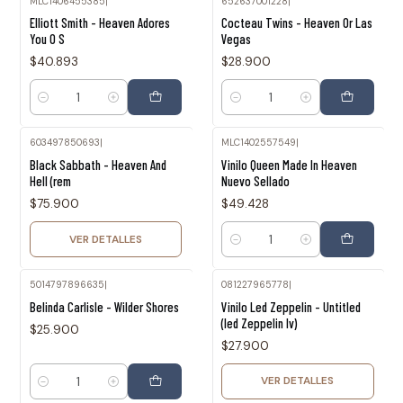
MLC1406455385
|
652637001228
|
Elliott Smith - Heaven Adores
Cocteau Twins - Heaven Or Las
You O S
Vegas
$40.893
$28.900
Cantidad
Cantidad
603497850693
|
MLC1402557549
|
Agotado
Black Sabbath - Heaven And
Vinilo Queen Made In Heaven
Hell (rem
Nuevo Sellado
$75.900
$49.428
VER DETALLES
Cantidad
5014797896635
|
081227965778
|
Agotado
Belinda Carlisle - Wilder Shores
Vinilo Led Zeppelin - Untitled
(led Zeppelin Iv)
$25.900
$27.900
VER DETALLES
Cantidad