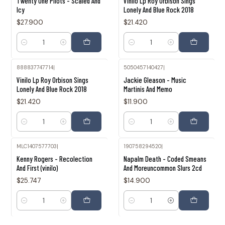
Twenty One Pilots - Scaled And
Vinilo Lp Roy Orbison Sings
Icy
Lonely And Blue Rock 2018
$27.900
$21.420
Cantidad
Cantidad
888837747714
|
5050457140427
|
Vinilo Lp Roy Orbison Sings
Jackie Gleason - Music
Lonely And Blue Rock 2018
Martinis And Memo
$21.420
$11.900
Cantidad
Cantidad
MLC1407577703
|
190758294520
|
Kenny Rogers - Recolection
Napalm Death - Coded Smeans
And First (vinilo)
And Moreuncommon Slurs 2cd
$25.747
$14.900
Cantidad
Cantidad