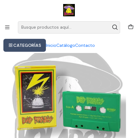
Este es el texto del slide
Leer más
Inicio
Bad Brains - Bad Brains (cassette)
CATEGORÍAS
Inicio
Catálogo
Contacto