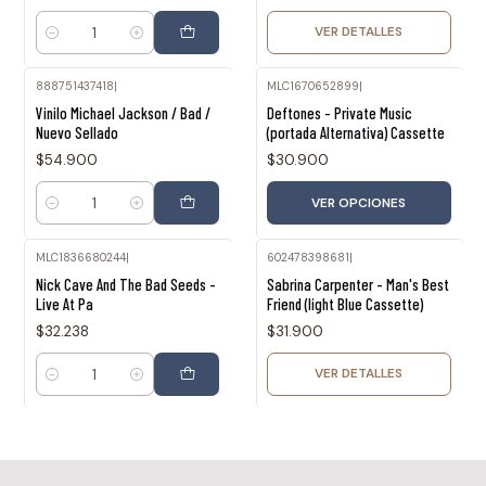
VER DETALLES
Cantidad
888751437418
|
MLC1670652899
|
Vinilo Michael Jackson / Bad /
Deftones - Private Music
Nuevo Sellado
(portada Alternativa) Cassette
$54.900
$30.900
VER OPCIONES
Cantidad
MLC1836680244
|
602478398681
|
Agotado
Nick Cave And The Bad Seeds -
Sabrina Carpenter - Man's Best
Live At Pa
Friend (light Blue Cassette)
$32.238
$31.900
VER DETALLES
Cantidad