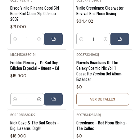
602517337916
|
602577915987
|
Disco Vinilo Rihanna Good Girl
Vinilo Creedence Clearwater
Gone Bad Álbum 2lp Clásico
Revival Bad Moon Rising
2007
$34.402
$71.900
Cantidad
Cantidad
MLC1410986019
|
50087334963
|
Agotado
Freddie Mercury - Mr Bad Guy
Marvels Guardians Of The
Edicion Especial - Queen - Cd
Galaxy Cosmic Mix Vol. 1
Cassette Versión Del Álbum
$15.900
Estándar
$0
VER DETALLES
Cantidad
5099951830427
|
600753423639
|
Agotado
Nick Cave & The Bad Seeds -
Creedence - Bad Moon Rising -
Dig, Lazarus, Dig!!!
The Collec
$18.900
$0