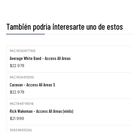
También podría interesarte uno de estos
MLC1826367760
|
Average White Band - Access All Areas
$22.978
MLC1826411028
|
Caravan - Access All Areas S
$22.978
MLC1844718014
|
Agotado
Rick Wakeman - Access All Areas (vinilo)
$21.998
93624893226
|