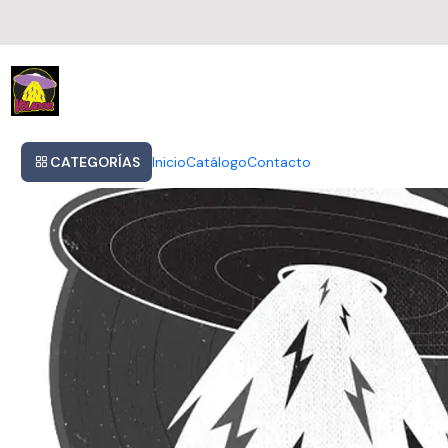
Inicio
Average White Band - Access All Areas (cd)
CATEGORÍAS
Inicio
Catálogo
Contacto