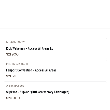
5014797892125
|
Rick Wakeman - Access All Areas Lp
$21.900
MLC1826355594
|
Fairport Convention - Access All Areas
$21.173
016861808259
|
Agotado
Slipknot - Slipknot (10th Anniversary Edition) (cd)
$20.900