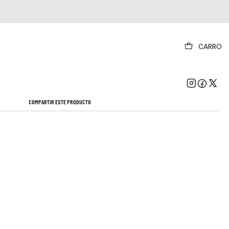
|
CARRO
hite Band - Access All Areas (cd)
Mostrar stock de ubicaciones
COMPARTIR ESTE PRODUCTO