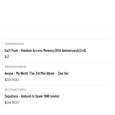
196588010323
|
Agotado
Daft Punk - Random Access Memory (10th Anniversary) (2cd)
$0
8809944144038
|
Agotado
Aespa - My World: The 3rd Mini Album - Zine Ver.
$33.900
MLC1844717802
|
Agotado
Sepultura - Ambush In Spain 1996 (vinilo)
$34.900