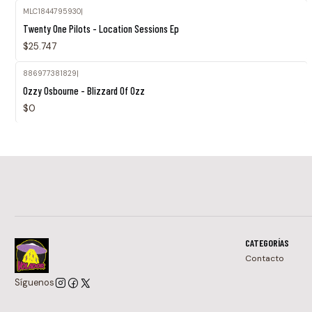
MLC1844795930
|
Twenty One Pilots - Location Sessions Ep
$25.747
886977381829
|
Ozzy Osbourne - Blizzard Of Ozz
$0
CATEGORÍAS
Contacto
Síguenos