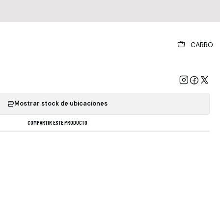
|
CARRO
ravan - Access All Areas S
GREGAR AL CARRO
COMPRAR AHORA
Mostrar stock de ubicaciones
COMPARTIR ESTE PRODUCTO