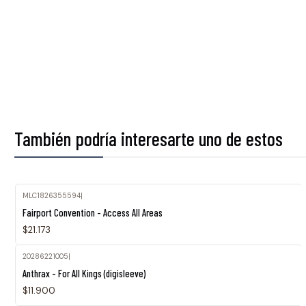
También podría interesarte uno de estos
MLC1826355594
|
Fairport Convention - Access All Areas
$21.173
20286221005
|
Anthrax - For All Kings (digisleeve)
$11.900