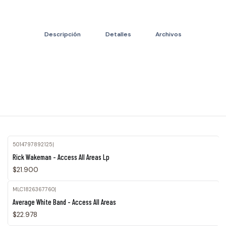
Descripción
Detalles
Archivos
5014797892125
|
Rick Wakeman - Access All Areas Lp
$21.900
MLC1826367760
|
Average White Band - Access All Areas
$22.978