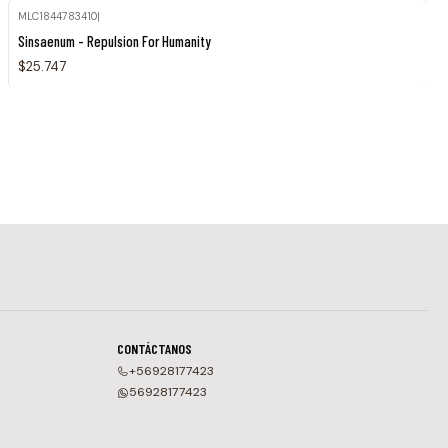
MLC1844783410
|
Sinsaenum - Repulsion For Humanity
$25.747
CONTÁCTANOS
+56928177423
56928177423