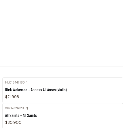
MLC1844718014
|
Agotado
Rick Wakeman - Access All Areas (vinilo)
$21.998
5021732612007
|
All Saints - All Saints
$30.900