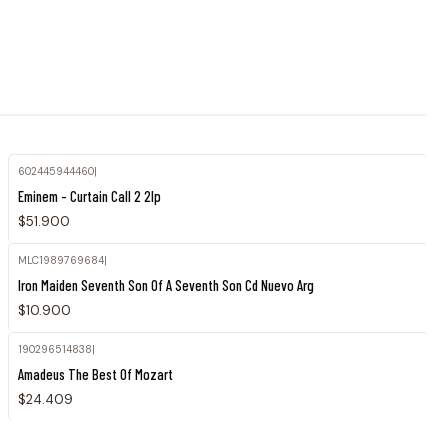
602445944460
|
Eminem - Curtain Call 2 2lp
$51.900
MLC1989769684
|
Agotado
Iron Maiden Seventh Son Of A Seventh Son Cd Nuevo Arg
$10.900
190296514838
|
Agotado
Amadeus The Best Of Mozart
$24.409