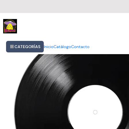
Inicio
Ariana Grande - Eternal Sunshine Deluxe: Brighter Days Ahead
CATEGORÍAS
Inicio
Catálogo
Contacto