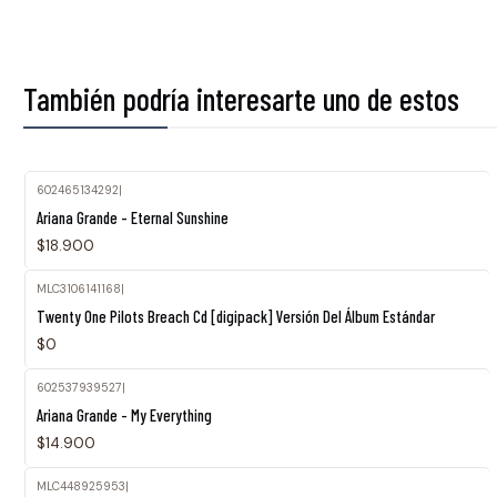
También podría interesarte uno de estos
602465134292
|
Ariana Grande - Eternal Sunshine
$18.900
MLC3106141168
|
Twenty One Pilots Breach Cd [digipack] Versión Del Álbum Estándar
$0
602537939527
|
Ariana Grande - My Everything
$14.900
MLC448925953
|