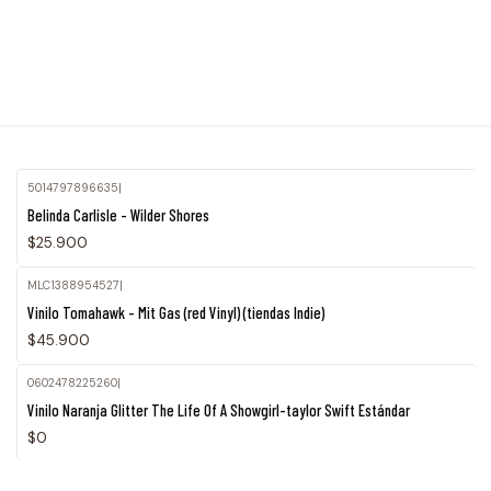
5014797896635
|
Belinda Carlisle - Wilder Shores
$25.900
MLC1388954527
|
Agotado
Vinilo Tomahawk - Mit Gas (red Vinyl) (tiendas Indie)
$45.900
0602478225260
|
Vinilo Naranja Glitter The Life Of A Showgirl-taylor Swift Estándar
$0