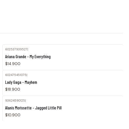
602537939527
|
Ariana Grande - My Everything
$14.900
602475451075
|
Lady Gaga - Mayhem
$18.900
93624590125
|
Agotado
Alanis Morissette - Jagged Little Pill
$10.900