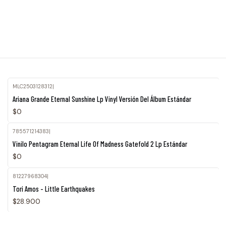
MLC2503128312
|
Agotado
Ariana Grande Eternal Sunshine Lp Vinyl Versión Del Álbum Estándar
$0
785571214383
|
Agotado
Vinilo Pentagram Eternal Life Of Madness Gatefold 2 Lp Estándar
$0
81227968304
|
Tori Amos - Little Earthquakes
$28.900