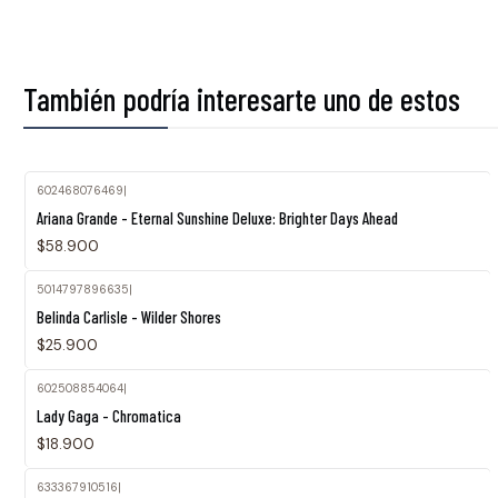
También podría interesarte uno de estos
602468076469
|
Agotado
Ariana Grande - Eternal Sunshine Deluxe: Brighter Days Ahead
$58.900
5014797896635
|
Belinda Carlisle - Wilder Shores
$25.900
602508854064
|
Lady Gaga - Chromatica
$18.900
633367910516
|