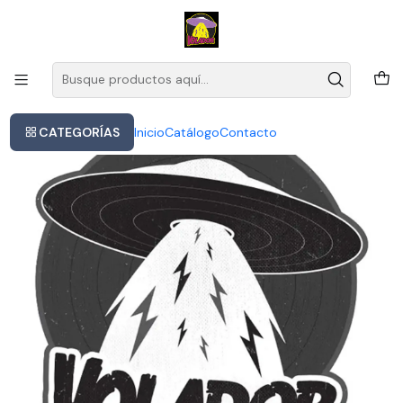
Este es el texto del slide
Leer más
Inicio
Anthrax - Persistence Of Time (cd)
CATEGORÍAS
Inicio
Catálogo
Contacto