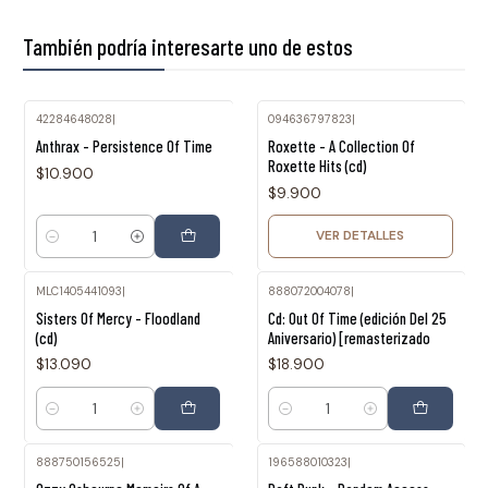
También podría interesarte uno de estos
42284648028
|
094636797823
|
Agotado
Anthrax - Persistence Of Time
Roxette - A Collection Of
Roxette Hits (cd)
$10.900
$9.900
VER DETALLES
Cantidad
MLC1405441093
|
888072004078
|
Sisters Of Mercy - Floodland
Cd: Out Of Time (edición Del 25
(cd)
Aniversario) [remasterizado
$13.090
$18.900
Cantidad
Cantidad
888750156525
|
196588010323
|
Agotado
Agotado