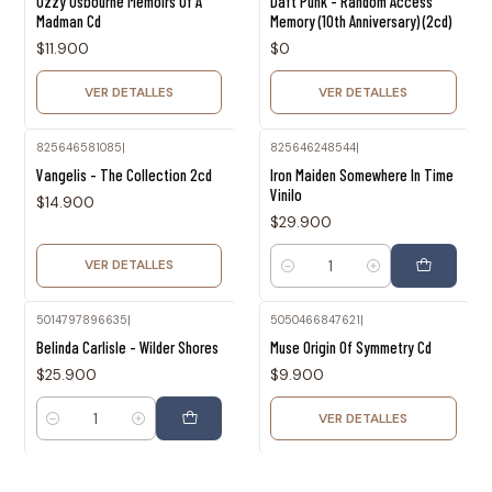
Ozzy Osbourne Memoirs Of A
Daft Punk - Random Access
Madman Cd
Memory (10th Anniversary) (2cd)
$11.900
$0
VER DETALLES
VER DETALLES
825646581085
|
825646248544
|
Agotado
Vangelis - The Collection 2cd
Iron Maiden Somewhere In Time
Vinilo
$14.900
$29.900
VER DETALLES
Cantidad
5014797896635
|
5050466847621
|
Agotado
Belinda Carlisle - Wilder Shores
Muse Origin Of Symmetry Cd
$25.900
$9.900
VER DETALLES
Cantidad