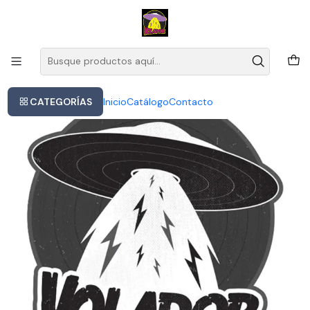
Este es el texto del slide
Leer más
Inicio
Iron Maiden Somewhere In Time Vinilo
CATEGORÍAS
Inicio
Catálogo
Contacto