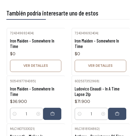
También podría interesarte uno de estos
724349692404
|
724349692404
|
Agotado
Agotado
Iron Maiden - Somewhere In
Iron Maiden - Somewhere In
Time
Time
$0
$0
VER DETALLES
VER DETALLES
5054197784385
|
602537352968
|
Iron Maiden - Somewhere In
Ludovico Einaudi - In A Time
Time
Lapse 2lp
$36.900
$71.900
Cantidad
Cantidad
MLC1407533021
|
MLC1818104862
|