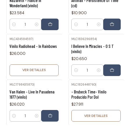
Nazareth - Malice In
Anthrax - Persistence Of Time
Wonderland (vinilo)
(cd)
$23.584
$10.900
Cantidad
Cantidad
MLC434584597
|
MLC1836296854
|
Agotado
Vinilo Radiohead - In Rainbows
I Believe In Miracles - O S T
(vinilo)
$26.000
$20.650
VER DETALLES
Cantidad
MLC1798435870
|
MLC1826448760
|
Agotado
Van Halen - Live In Pasadena
- Brubeck Time- Vinilo
1977 (vinilo)
Producido Por Dol
$26.020
$27.911
VER DETALLES
Cantidad