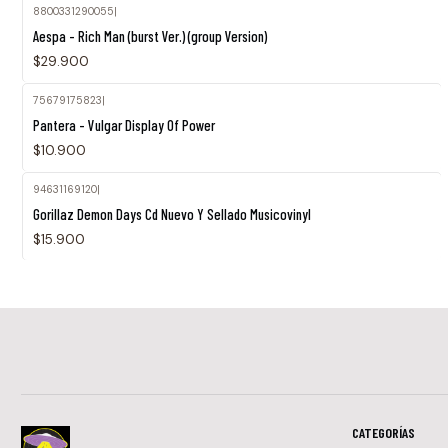
8800331290055
|
Aespa - Rich Man (burst Ver.) (group Version)
$29.900
75679175823
|
Pantera - Vulgar Display Of Power
$10.900
94631169120
|
Gorillaz Demon Days Cd Nuevo Y Sellado Musicovinyl
$15.900
CATEGORÍAS