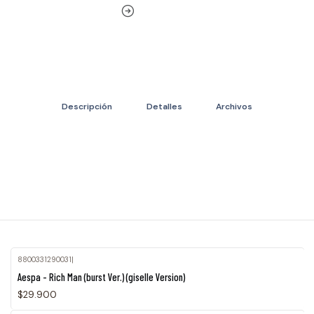
Descripción
Detalles
Archivos
8800331290031
|
Agotado
Aespa - Rich Man (burst Ver.) (giselle Version)
$29.900