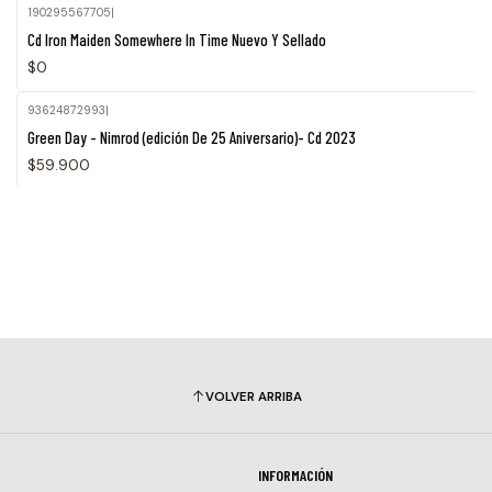
190295567705
|
Agotado
Cd Iron Maiden Somewhere In Time Nuevo Y Sellado
$0
93624872993
|
Green Day - Nimrod (edición De 25 Aniversario)- Cd 2023
$59.900
VOLVER ARRIBA
INFORMACIÓN