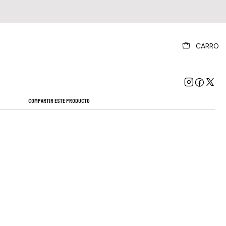
|
CARRO
ch Man (burst Ver.) (winter Version)
Mostrar stock de ubicaciones
COMPARTIR ESTE PRODUCTO