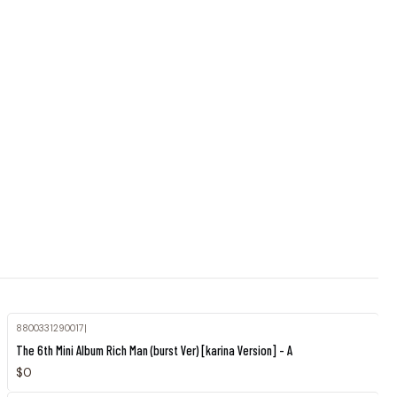
8800331290017
|
Agotado
The 6th Mini Album Rich Man (burst Ver) [karina Version] - A
$0