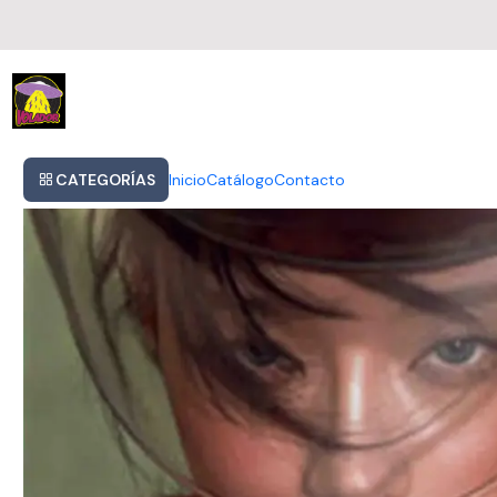
Inicio
Aespa - Rich Man (burst Ver.) (winter Version)
CATEGORÍAS
Inicio
Catálogo
Contacto