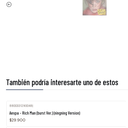
También podría interesarte uno de estos
8800331290048
|
Agotado
Aespa - Rich Man (burst Ver.) (ningning Version)
$29.900