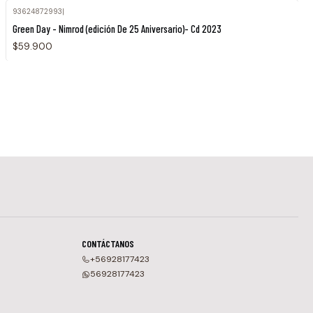
93624872993
|
Green Day - Nimrod (edición De 25 Aniversario)- Cd 2023
$59.900
CONTÁCTANOS
+56928177423
56928177423