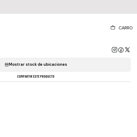
|
CARRO
ner - Original Album Series 5cd
GREGAR AL CARRO
COMPRAR AHORA
Mostrar stock de ubicaciones
COMPARTIR ESTE PRODUCTO