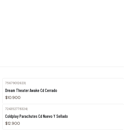
75679012623
|
Dream Theater Awake Cd Cerrado
$10.900
724352778324
|
Coldplay Parachutes Cd Nuevo Y Sellado
$12.900