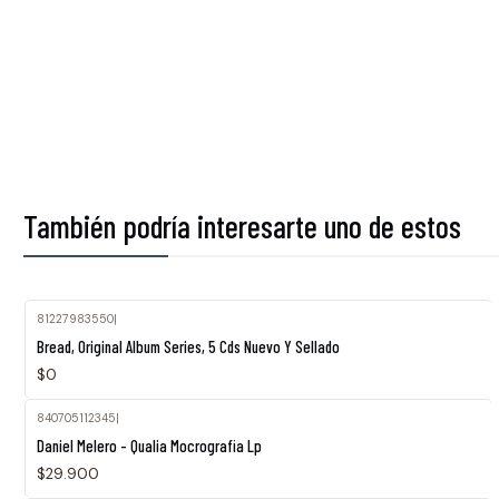
También podría interesarte uno de estos
81227983550
|
Agotado
Bread, Original Album Series, 5 Cds Nuevo Y Sellado
$0
840705112345
|
Daniel Melero - Qualia Mocrografia Lp
$29.900