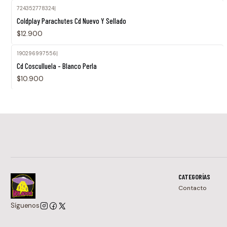
724352778324
|
Coldplay Parachutes Cd Nuevo Y Sellado
$12.900
190296997556
|
Cd Cosculluela - Blanco Perla
$10.900
CATEGORÍAS
Contacto
Síguenos