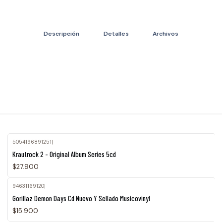
Descripción
Detalles
Archivos
5054196891251
|
Krautrock 2 - Original Album Series 5cd
$27.900
94631169120
|
Gorillaz Demon Days Cd Nuevo Y Sellado Musicovinyl
$15.900