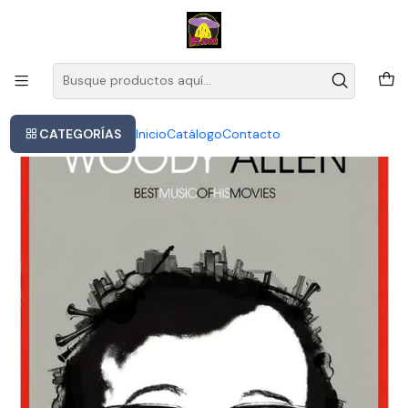
Este es el texto del slide
Leer más
Inicio
Woody Allen - Best Music Of His Movies
CATEGORÍAS
Inicio
Catálogo
Contacto