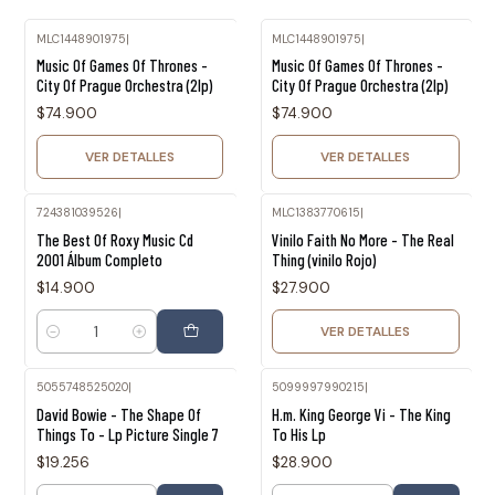
MLC1448901975
|
MLC1448901975
|
Agotado
Agotado
Music Of Games Of Thrones -
Music Of Games Of Thrones -
City Of Prague Orchestra (2lp)
City Of Prague Orchestra (2lp)
$74.900
$74.900
VER DETALLES
VER DETALLES
724381039526
|
MLC1383770615
|
Agotado
The Best Of Roxy Music Cd
Vinilo Faith No More - The Real
2001 Álbum Completo
Thing (vinilo Rojo)
$14.900
$27.900
VER DETALLES
Cantidad
5055748525020
|
5099997990215
|
David Bowie - The Shape Of
H.m. King George Vi - The King
Things To - Lp Picture Single 7
To His Lp
$19.256
$28.900