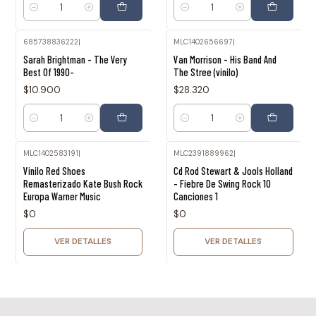
Cantidad
Cantidad
685738836222
|
MLC1402656697
|
Sarah Brightman - The Very
Van Morrison - His Band And
Best Of 1990-
The Stree (vinilo)
$10.900
$28.320
Cantidad
Cantidad
MLC1402583191
|
MLC2391889962
|
Agotado
Agotado
Vinilo Red Shoes
Cd Rod Stewart & Jools Holland
Remasterizado Kate Bush Rock
- Fiebre De Swing Rock 10
Europa Warner Music
Canciones 1
$0
$0
VER DETALLES
VER DETALLES