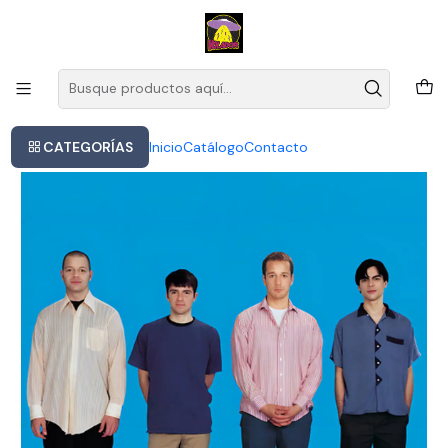
Este es el texto del slide
Leer más
Inicio
Weezer - Weezer (blue Album) (cd)
CATEGORÍAS
Inicio
Catálogo
Contacto