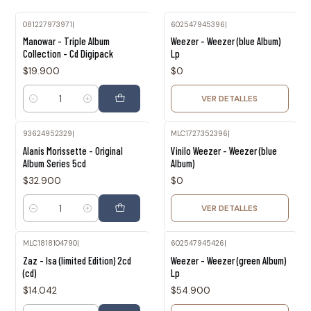
081227973971
|
602547945396
|
Agotado
Manowar - Triple Album
Weezer - Weezer (blue Album)
Collection - Cd Digipack
Lp
$19.900
$0
VER DETALLES
Cantidad
93624952329
|
MLC1727352396
|
Agotado
Alanis Morissette - Original
Vinilo Weezer - Weezer (blue
Album Series 5cd
Album)
$32.900
$0
VER DETALLES
Cantidad
MLC1818104790
|
602547945426
|
Agotado
Zaz - Isa (limited Edition) 2cd
Weezer - Weezer (green Album)
(cd)
Lp
$14.042
$54.900