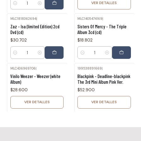
VER DETALLES
Cantidad
MLC1818362694
|
MLC1405474169
|
Zaz - Isa (limited Edition) 2cd
Sisters Of Mercy - The Triple
Dvd (cd)
Album 3cd (cd)
$30.702
$18.802
Cantidad
Cantidad
MLC436969706
|
199538891669
|
Agotado
Agotado
Vinilo Weezer - Weezer (white
Blackpink - Deadline-blackpink
Album)
The 3rd Mini Album Pink Ver.
$28.600
$52.900
VER DETALLES
VER DETALLES