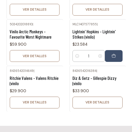
VER DETALLES
VER DETALLES
5034202018810
|
MLC1407577855
|
Agotado
Vinilo Arctic Monkeys -
Lightnin' Hopkins - Lightnin'
Favourite Worst Nightmare
Strikes (vinilo)
$59.900
$23.584
VER DETALLES
Cantidad
8436542014649
|
8436542016384
|
Agotado
Agotado
Ritchie Valens - Valens Ritchie
Diz & Getz - Gillespie Dizzy
(vinilo
(vinilo
$29.900
$33.900
VER DETALLES
VER DETALLES