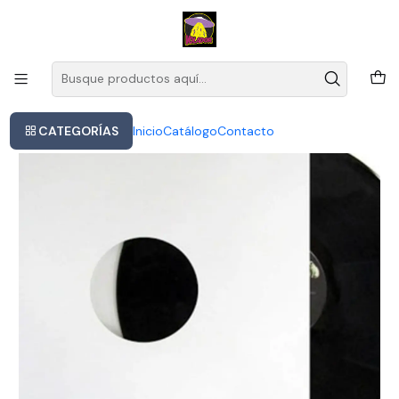
Este es el texto del slide
Leer más
Inicio
Violadores Y Ahora Que Pasa Eh? Vinilo 2021 Rsd
CATEGORÍAS
Inicio
Catálogo
Contacto