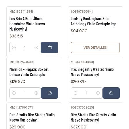
MLC1826411284
|
603497855841
|
Agotado
Los Bric A Brac Álbum
Lindsey Buckingham Solo
Homónimo Vinilo Nuevo
Anthology Vinilo Sextuple Imp
Musicovinyl
$94.900
$33.515
VER DETALLES
Cantidad
MLC1402574609
|
MLC1402641801
|
Marillion - Fugazi; Boxset
Inxs Elegantly Wasted Vinilo
Deluxe Vinilo Cuádruple
Nuevo Musicovinyl
$126.870
$26.020
Cantidad
Cantidad
MLC1427897071
|
602537529025
|
Agotado
Agotado
Dire Straits Dire Straits Vinilo
Dire Straits Dire Straits Vinilo
Nuevo Musicovinyl
Nuevo Musicovinyl
$29.900
$37.900