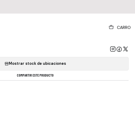
|
CARRO
 My Generation Rock 2015 Unión Europea
GREGAR AL CARRO
COMPRAR AHORA
Mostrar stock de ubicaciones
COMPARTIR ESTE PRODUCTO