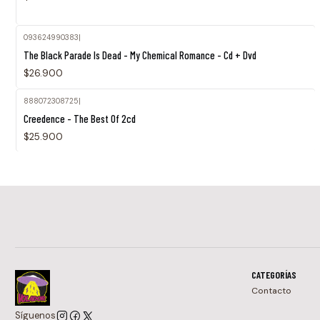
093624990383
|
Agotado
The Black Parade Is Dead - My Chemical Romance - Cd + Dvd
$26.900
888072308725
|
Creedence - The Best Of 2cd
$25.900
CATEGORÍAS
Contacto
Síguenos