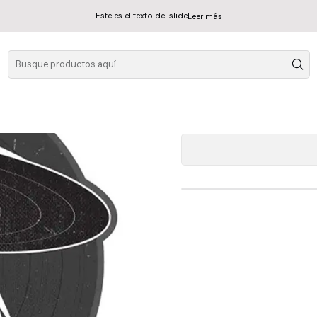
Este es el texto del slide
Leer más
Vinilo The Who
A
Cantidad