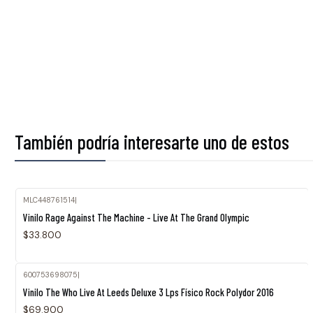
También podría interesarte uno de estos
MLC448761514
|
Agotado
Vinilo Rage Against The Machine - Live At The Grand Olympic
$33.800
600753698075
|
Vinilo The Who Live At Leeds Deluxe 3 Lps Físico Rock Polydor 2016
$69.900