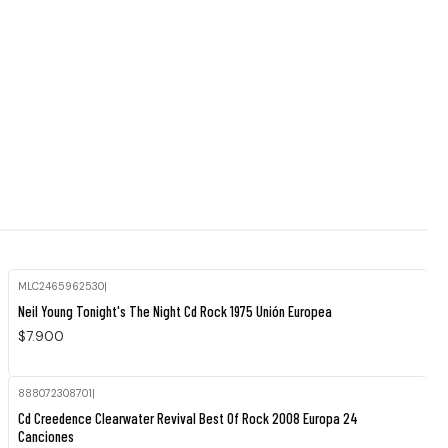
MLC2465962530
|
Agotado
Neil Young Tonight's The Night Cd Rock 1975 Unión Europea
$7.900
888072308701
|
Cd Creedence Clearwater Revival Best Of Rock 2008 Europa 24
Canciones