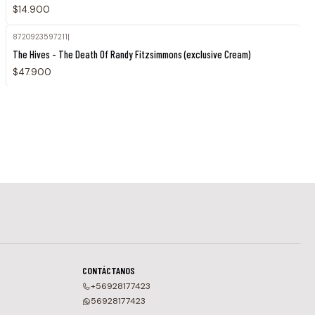
$14.900
8720923597211
|
Agotado
The Hives - The Death Of Randy Fitzsimmons (exclusive Cream)
$47.900
CONTÁCTANOS
+56928177423
56928177423