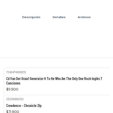
Descripción
Detalles
Archivos
724347488825
|
Agotado
Cd Van Der Graaf Generator H To He Who Am The Only One Rock Inglés 7
Canciones
$11.900
25218000215
|
Creedence - Chronicle 2lp
$71.900