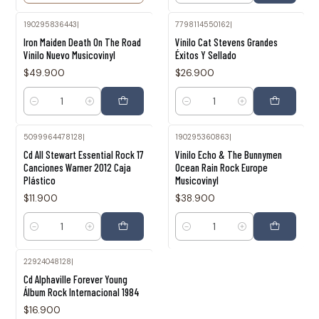
190295836443
|
7798114550162
|
Iron Maiden Death On The Road
Vinilo Cat Stevens Grandes
Vinilo Nuevo Musicovinyl
Éxitos Y Sellado
$49.900
$26.900
Cantidad
Cantidad
5099964478128
|
190295360863
|
Cd All Stewart Essential Rock 17
Vinilo Echo & The Bunnymen
Canciones Warner 2012 Caja
Ocean Rain Rock Europe
Plástico
Musicovinyl
$11.900
$38.900
Cantidad
Cantidad
22924048128
|
Cd Alphaville Forever Young
Álbum Rock Internacional 1984
$16.900