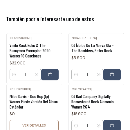
También podría interesarte uno de estos
190295360870
|
7804606569076
|
Vinilo Rock Echo & The
Cd Ídolos De La Nueva Ola -
Bunnymen Porcupine 2020
The Ramblers, Peter Rock
Warner 10 Canciones
$5.900
$32.900
Cantidad
Cantidad
75992693813
|
75679244123
|
Agotado
Miles Davis - Doo Bop (lp)
Cd Bad Company Digitally
Warner Music Versión Del Álbum
Remastered Rock Alemania
Estándar
Warner 1974
$0
$16.900
VER DETALLES
Cantidad