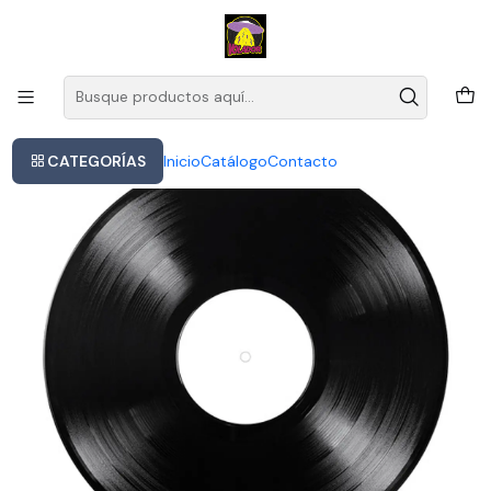
Este es el texto del slide
Leer más
Inicio
Vinilo The Sisters Of Mercy Grandes Éxitos Rock 2018 Warner
CATEGORÍAS
Inicio
Catálogo
Contacto