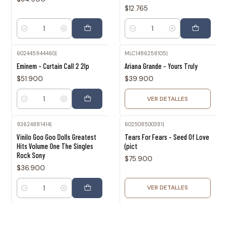
$12.765
Cantidad
Cantidad
602445944460
|
MLC1486258105
|
Agotado
Eminem - Curtain Call 2 2lp
Ariana Grande - Yours Truly
$51.900
$39.900
VER DETALLES
Cantidad
93624881414
|
602508500381
|
Agotado
Vinilo Goo Goo Dolls Greatest
Tears For Fears - Seed Of Love
Hits Volume One The Singles
(pict
Rock Sony
$75.900
$36.900
VER DETALLES
Cantidad