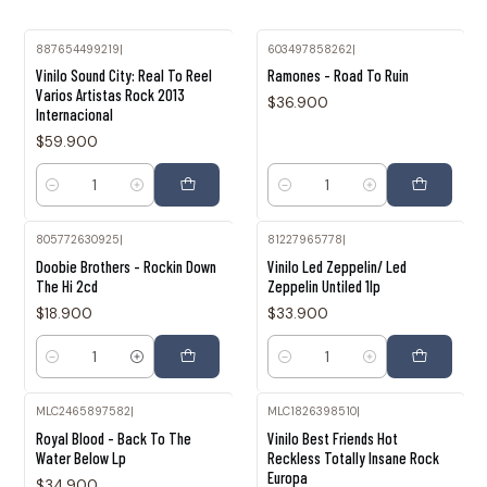
887654499219
|
603497858262
|
Vinilo Sound City: Real To Reel
Ramones - Road To Ruin
Varios Artistas Rock 2013
$36.900
Internacional
$59.900
Cantidad
Cantidad
805772630925
|
81227965778
|
Doobie Brothers - Rockin Down
Vinilo Led Zeppelin/ Led
The Hi 2cd
Zeppelin Untiled 1lp
$18.900
$33.900
Cantidad
Cantidad
MLC2465897582
|
MLC1826398510
|
Royal Blood - Back To The
Vinilo Best Friends Hot
Water Below Lp
Reckless Totally Insane Rock
Europa
$34.900