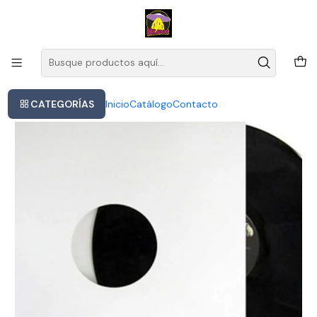
Este es el texto del slide
Leer más
Inicio
Vinilo Sound City: Real To Reel Varios Artistas Rock 2013
Internacional
CATEGORÍAS
Inicio
Catálogo
Contacto