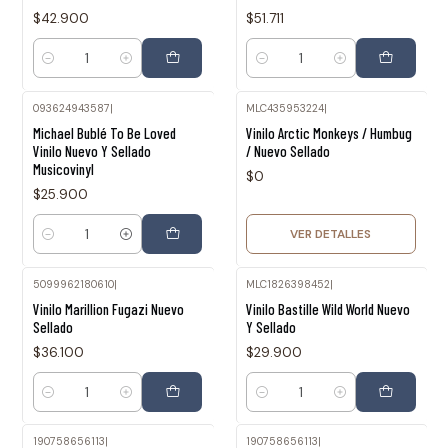
$42.900
$51.711
Cantidad
Cantidad
093624943587
|
MLC435953224
|
Agotado
Michael Bublé To Be Loved
Vinilo Arctic Monkeys / Humbug
Vinilo Nuevo Y Sellado
/ Nuevo Sellado
Musicovinyl
$0
$25.900
VER DETALLES
Cantidad
5099962180610
|
MLC1826398452
|
Vinilo Marillion Fugazi Nuevo
Vinilo Bastille Wild World Nuevo
Sellado
Y Sellado
$36.100
$29.900
Cantidad
Cantidad
190758656113
|
190758656113
|