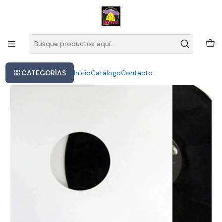
Este es el texto del slide
Leer más
Inicio
Vinilo Slipknot All Out Life Unsainted Nuevo Y Sellado
CATEGORÍAS
Inicio
Catálogo
Contacto