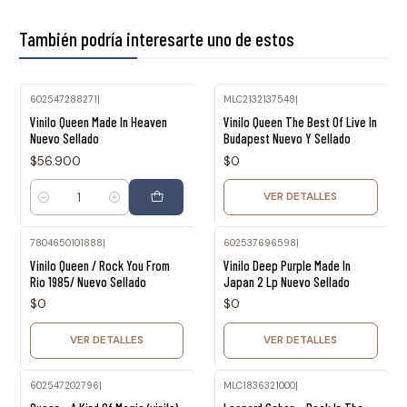
También podría interesarte uno de estos
602547288271
|
MLC2132137548
|
Agotado
Vinilo Queen Made In Heaven
Vinilo Queen The Best Of Live In
Nuevo Sellado
Budapest Nuevo Y Sellado
$56.900
$0
VER DETALLES
Cantidad
7804650101888
|
602537696598
|
Agotado
Agotado
Vinilo Queen / Rock You From
Vinilo Deep Purple Made In
Rio 1985/ Nuevo Sellado
Japan 2 Lp Nuevo Sellado
$0
$0
VER DETALLES
VER DETALLES
602547202796
|
MLC1836321000
|