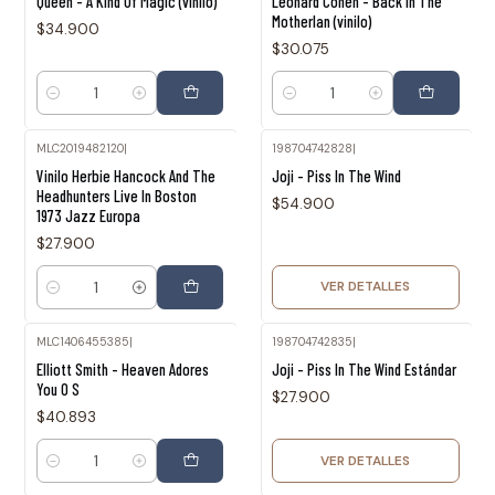
Queen - A Kind Of Magic (vinilo)
Leonard Cohen - Back In The
Motherlan (vinilo)
$34.900
$30.075
Cantidad
Cantidad
MLC2019482120
|
198704742828
|
Agotado
Vinilo Herbie Hancock And The
Joji - Piss In The Wind
Headhunters Live In Boston
$54.900
1973 Jazz Europa
$27.900
VER DETALLES
Cantidad
MLC1406455385
|
198704742835
|
Agotado
Elliott Smith - Heaven Adores
Joji - Piss In The Wind Estándar
You O S
$27.900
$40.893
VER DETALLES
Cantidad