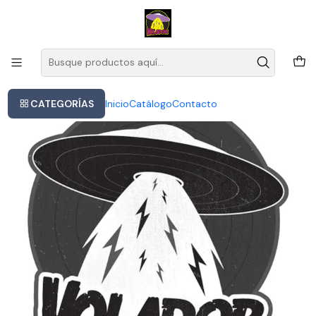
Este es el texto del slide
Leer más
Inicio
Vinilo Queen Made In Heaven Nuevo Sellado
CATEGORÍAS
Inicio
Catálogo
Contacto