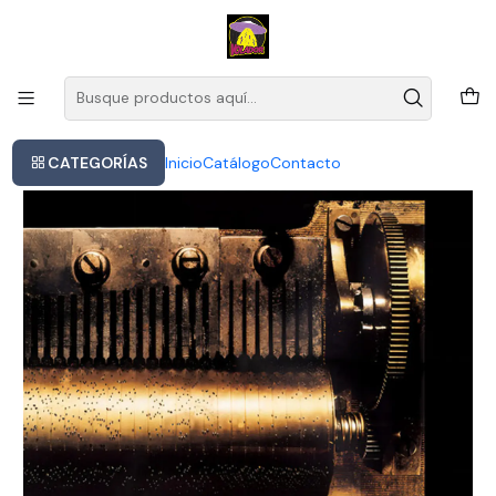
Este es el texto del slide
Leer más
Inicio
Vinilo Placebo - Black Market Music
CATEGORÍAS
Inicio
Catálogo
Contacto