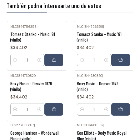
También podría interesarte uno de estos
MLC1844756358
|
MLC1844756358
|
Tomasz Stanko - Music '81
Tomasz Stanko - Music '81
(vinilo)
(vinilo)
$34.402
$34.402
Cantidad
Cantidad
MLC1844730820
|
MLC1844730820
|
Roxy Music - Denver 1979
Roxy Music - Denver 1979
(vinilo)
(vinilo)
$34.402
$34.402
Cantidad
Cantidad
602557090307
|
MLC1836680186
|
George Harrison - Wonderwall
Ken Elliott - Body Music Royal
Music (vinilo)
Blue (vinilo)