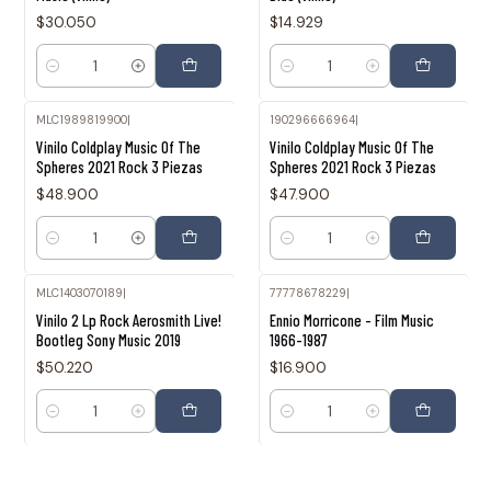
$30.050
$14.929
Cantidad
Cantidad
MLC1989819900
|
190296666964
|
Vinilo Coldplay Music Of The
Vinilo Coldplay Music Of The
Spheres 2021 Rock 3 Piezas
Spheres 2021 Rock 3 Piezas
$48.900
$47.900
Cantidad
Cantidad
MLC1403070189
|
77778678229
|
Vinilo 2 Lp Rock Aerosmith Live!
Ennio Morricone - Film Music
Bootleg Sony Music 2019
1966-1987
$50.220
$16.900
Cantidad
Cantidad