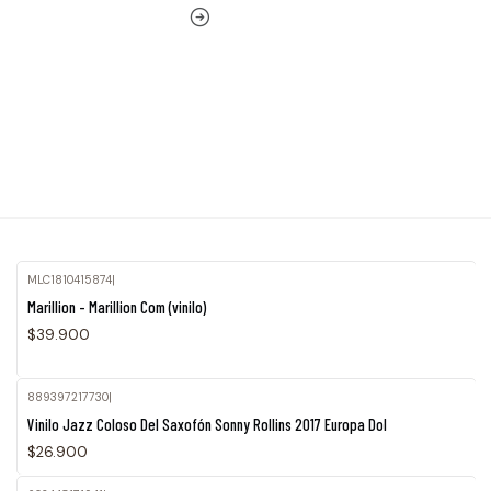
MLC1810415874
|
Marillion - Marillion Com (vinilo)
$39.900
889397217730
|
Agotado
Vinilo Jazz Coloso Del Saxofón Sonny Rollins 2017 Europa Dol
$26.900