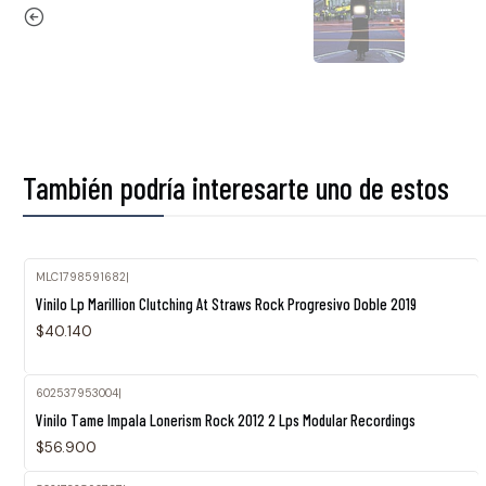
También podría interesarte uno de estos
MLC1798591682
|
Vinilo Lp Marillion Clutching At Straws Rock Progresivo Doble 2019
$40.140
602537953004
|
Vinilo Tame Impala Lonerism Rock 2012 2 Lps Modular Recordings
$56.900