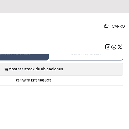
|
CARRO
 Marillion.com Rock Progresivo 2021 Europa
Kscope
GREGAR AL CARRO
COMPRAR AHORA
Mostrar stock de ubicaciones
COMPARTIR ESTE PRODUCTO