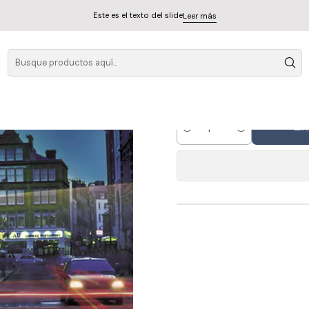
e
Este es el texto del slide
Leer más
Vinilo Marillion
A
Cantidad