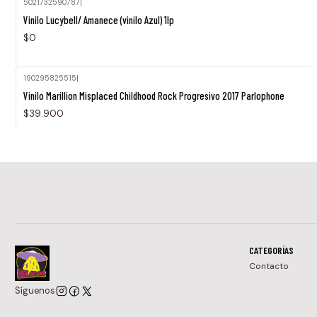
5021732590787
|
Vinilo Lucybell/ Amanece (vinilo Azul) 1lp
$0
190295825515
|
Vinilo Marillion Misplaced Childhood Rock Progresivo 2017 Parlophone
$39.900
CATEGORÍAS
Contacto
Síguenos