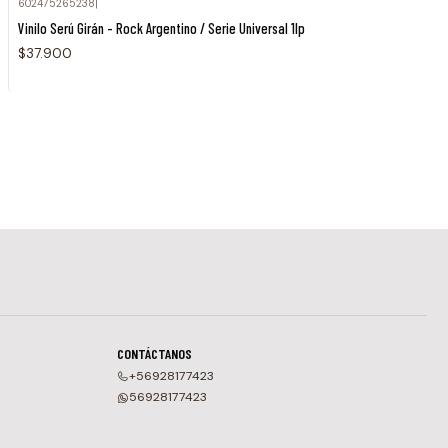
602475265238
|
Vinilo Serú Girán - Rock Argentino / Serie Universal 1lp
$37.900
CONTÁCTANOS
+56928177423
56928177423