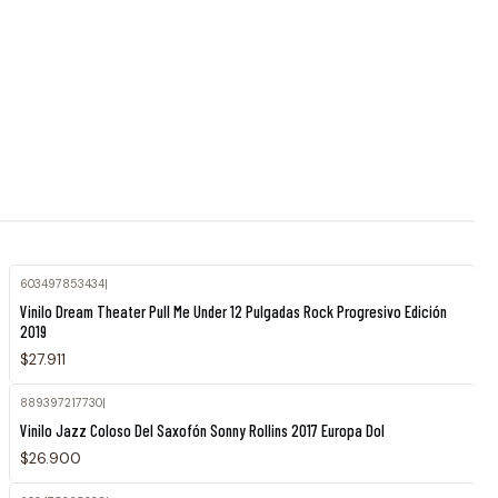
603497853434
|
Vinilo Dream Theater Pull Me Under 12 Pulgadas Rock Progresivo Edición
2019
$27.911
889397217730
|
Vinilo Jazz Coloso Del Saxofón Sonny Rollins 2017 Europa Dol
$26.900