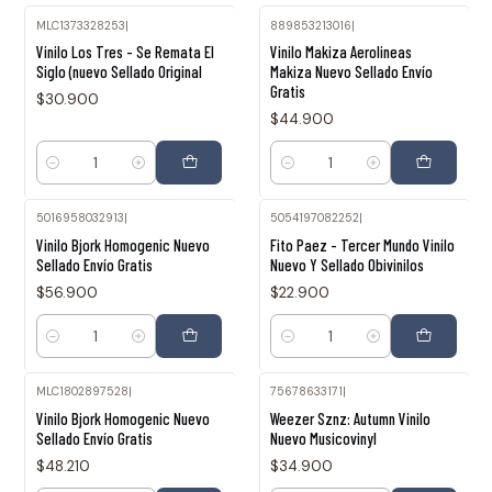
MLC1373328253
|
889853213016
|
Vinilo Los Tres - Se Remata El
Vinilo Makiza Aerolineas
Siglo (nuevo Sellado Original
Makiza Nuevo Sellado Envío
Gratis
$30.900
$44.900
Cantidad
Cantidad
5016958032913
|
5054197082252
|
Vinilo Bjork Homogenic Nuevo
Fito Paez - Tercer Mundo Vinilo
Sellado Envío Gratis
Nuevo Y Sellado Obivinilos
$56.900
$22.900
Cantidad
Cantidad
MLC1802897528
|
75678633171
|
Vinilo Bjork Homogenic Nuevo
Weezer Sznz: Autumn Vinilo
Sellado Envío Gratis
Nuevo Musicovinyl
$48.210
$34.900