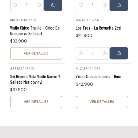
Cantidad
Cantidad
MLC1392118559
|
602478091254
|
Agotado
Vinilo Chico Trujillo - Chico De
Los Tres - La Revuelta 2cd
Oro (nuevo Sellado)
$22.900
$32.900
VER DETALLES
Cantidad
888837947510
|
MLC1384541069
|
Agotado
Agotado
Sui Generis Vida Vinilo Nuevo Y
Vinilo Alain Johannes - Hum
Sellado Musicovinyl
$42.900
$37.900
VER DETALLES
VER DETALLES