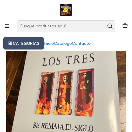
Este es el texto del slide
Leer más
Inicio
Vinilo Los Tres Se Remata El Siglo Nuevo Sellado Envío Grts
CATEGORÍAS
Inicio
Catálogo
Contacto