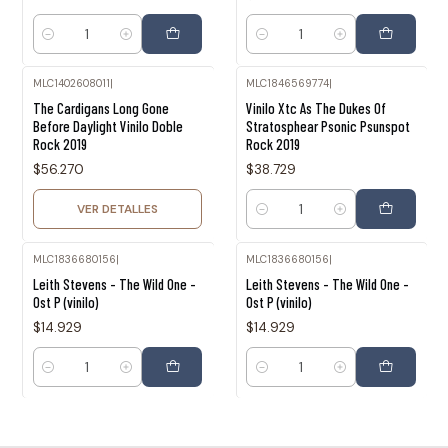
Cantidad
Cantidad
MLC1402608011
|
MLC1846569774
|
Agotado
The Cardigans Long Gone
Vinilo Xtc As The Dukes Of
Before Daylight Vinilo Doble
Stratosphear Psonic Psunspot
Rock 2019
Rock 2019
$56.270
$38.729
VER DETALLES
Cantidad
MLC1836680156
|
MLC1836680156
|
Leith Stevens - The Wild One -
Leith Stevens - The Wild One -
Ost P (vinilo)
Ost P (vinilo)
$14.929
$14.929
Cantidad
Cantidad