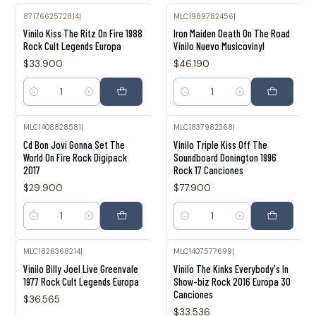
8717662572814
|
MLC1989782456
|
Vinilo Kiss The Ritz On Fire 1988
Iron Maiden Death On The Road
Rock Cult Legends Europa
Vinilo Nuevo Musicovinyl
$33.900
$46.190
Cantidad
Cantidad
MLC1408828581
|
MLC1837982368
|
Cd Bon Jovi Gonna Set The
Vinilo Triple Kiss Off The
World On Fire Rock Digipack
Soundboard Donington 1996
2017
Rock 17 Canciones
$29.900
$77.900
Cantidad
Cantidad
MLC1826368214
|
MLC1407577699
|
Vinilo Billy Joel Live Greenvale
Vinilo The Kinks Everybody's In
1977 Rock Cult Legends Europa
Show-biz Rock 2016 Europa 30
Canciones
$36.565
$33.536