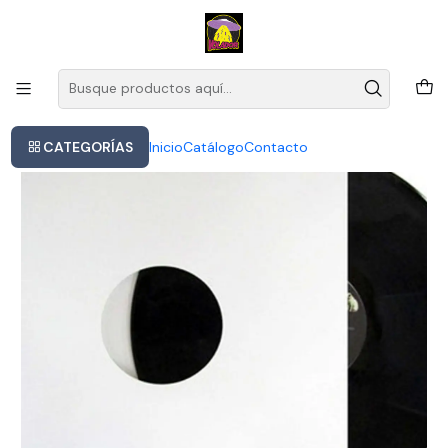
Este es el texto del slide
Leer más
Inicio
Vinilo Kiss The Ritz On Fire 1988 Rock Cult Legends Europa
CATEGORÍAS
Inicio
Catálogo
Contacto