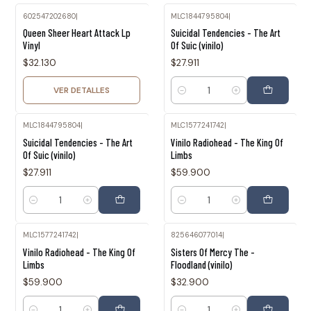
602547202680
|
MLC1844795804
|
Agotado
Queen Sheer Heart Attack Lp
Suicidal Tendencies - The Art
Vinyl
Of Suic (vinilo)
$32.130
$27.911
VER DETALLES
Cantidad
MLC1844795804
|
MLC1577241742
|
Suicidal Tendencies - The Art
Vinilo Radiohead - The King Of
Of Suic (vinilo)
Limbs
$27.911
$59.900
Cantidad
Cantidad
MLC1577241742
|
825646077014
|
Vinilo Radiohead - The King Of
Sisters Of Mercy The -
Limbs
Floodland (vinilo)
$59.900
$32.900