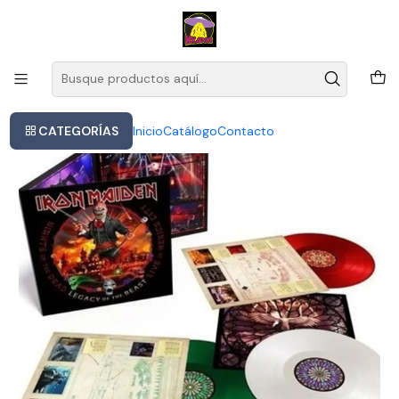
Este es el texto del slide
Leer más
Inicio
Vinilo Iron Maiden Legacy Of The Beast 3 Lps Color Vinyl
CATEGORÍAS
Inicio
Catálogo
Contacto