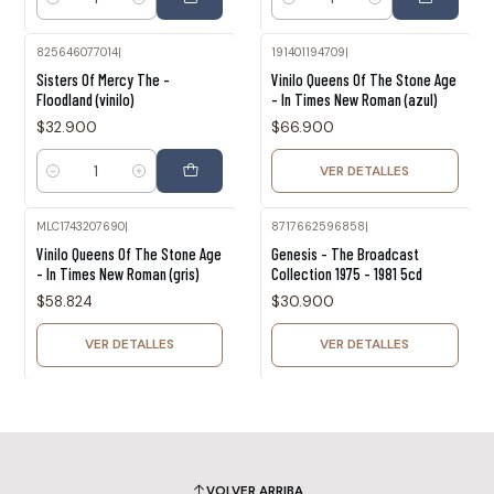
Cantidad
Cantidad
825646077014
|
191401194709
|
Agotado
Sisters Of Mercy The -
Vinilo Queens Of The Stone Age
Floodland (vinilo)
- In Times New Roman (azul)
$32.900
$66.900
VER DETALLES
Cantidad
MLC1743207690
|
8717662596858
|
Agotado
Agotado
Vinilo Queens Of The Stone Age
Genesis - The Broadcast
- In Times New Roman (gris)
Collection 1975 - 1981 5cd
$58.824
$30.900
VER DETALLES
VER DETALLES
VOLVER ARRIBA