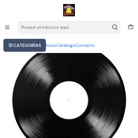
Este es el texto del slide
Leer más
Inicio
Vinilo Go/ Dragones 1lp
CATEGORÍAS
Inicio
Catálogo
Contacto