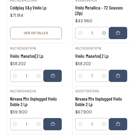
MLC1826452588
|
810083961101
|
Agotado
Coldplay X&y Vinilo Lp
Vinilo Metallica - 72 Seasons
(2lp)
$71.184
$43.960
VER DETALLES
Cantidad
MLC1826367874
|
MLC1826367874
|
Vinilo: Manafon[2 Lp
Vinilo: Manafon[2 Lp
$58.202
$58.202
Cantidad
Cantidad
MLC1865943214
|
602577307348
|
Nirvana Mtv Unplugged Vinilo
Nirvana Mtv Unplugged Vinilo
Doble 2 Lp
Doble 2 Lp
$59.900
$67.900
Cantidad
Cantidad