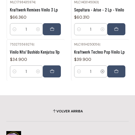
MLC1798435974
|
MLC1403145063
|
Kraftwerk Remixes Vinilo 3 Lp
Sepultura - Arise - 2 Lp - Vinilo
$66.360
$60.310
Cantidad
Cantidad
753275569276
|
MLC1894250056
|
Vinilo Nfx/ Bushido Kenjutsu 1lp
Kraftwerk Techno Pop Vinilo Lp
$34.900
$39.900
Cantidad
Cantidad
VOLVER ARRIBA