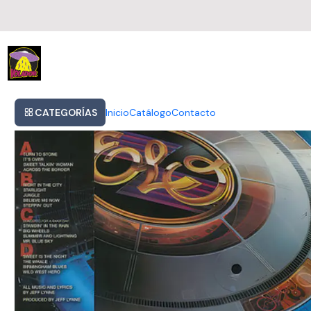
Inicio
Vinilo Electric Light Orchestra - Out Of The Blue
CATEGORÍAS
Inicio
Catálogo
Contacto