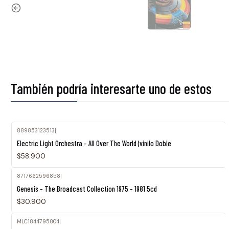
También podría interesarte uno de estos
889853123513
|
Electric Light Orchestra - All Over The World (vinilo Doble
$58.900
8717662596858
|
Agotado
Genesis - The Broadcast Collection 1975 - 1981 5cd
$30.900
MLC1844795804
|