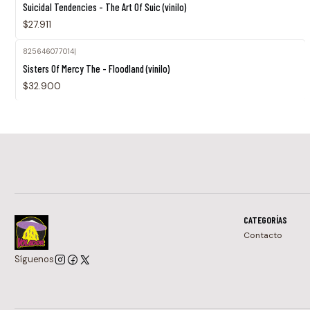
Suicidal Tendencies - The Art Of Suic (vinilo)
$27.911
825646077014
|
Sisters Of Mercy The - Floodland (vinilo)
$32.900
CATEGORÍAS
Contacto
Síguenos