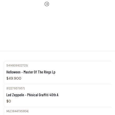
5414939922725
|
Helloween - Master Of The Rings Lp
$49.900
81227957957
|
Agotado
Led Zeppelin - Phisical Graffiti 40th A
$0
MLC1844795804
|