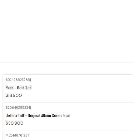
602498523285
|
Rush - Gold 2cd
$16.900
825646285334
|
Jethro Tull - Original Album Series 5cd
$30.900
MLC448761267
|