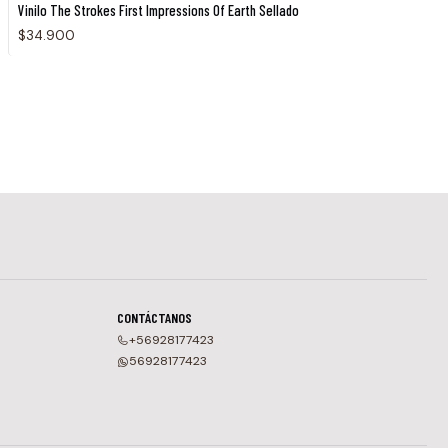
Vinilo The Strokes First Impressions Of Earth Sellado
$34.900
CONTÁCTANOS
+56928177423
56928177423