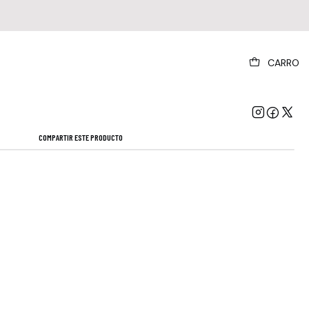
|
CARRO
tric Light Orchestra - Out Of The Blue
Mostrar stock de ubicaciones
COMPARTIR ESTE PRODUCTO