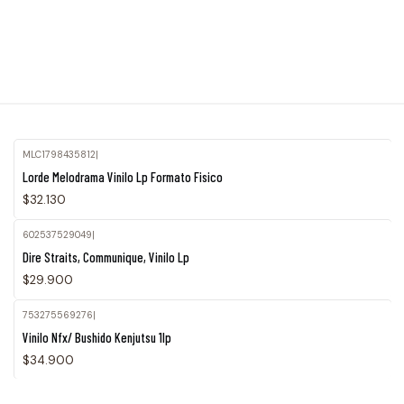
MLC1798435812
|
Agotado
Lorde Melodrama Vinilo Lp Formato Fisico
$32.130
602537529049
|
Agotado
Dire Straits, Communique, Vinilo Lp
$29.900
753275569276
|
Vinilo Nfx/ Bushido Kenjutsu 1lp
$34.900