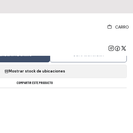
|
CARRO
ne Inch Nails Tron Ares 2 Lp 24 Canciones
Formato Físico
GREGAR AL CARRO
COMPRAR AHORA
Mostrar stock de ubicaciones
COMPARTIR ESTE PRODUCTO