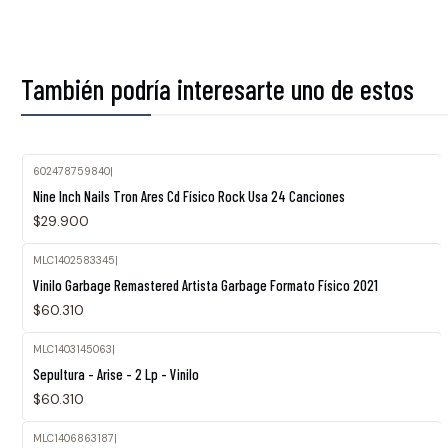
También podría interesarte uno de estos
602478759840
|
Agotado
Nine Inch Nails Tron Ares Cd Físico Rock Usa 24 Canciones
$29.900
MLC1402583345
|
Vinilo Garbage Remastered Artista Garbage Formato Físico 2021
$60.310
MLC1403145063
|
Sepultura - Arise - 2 Lp - Vinilo
$60.310
MLC1406863187
|