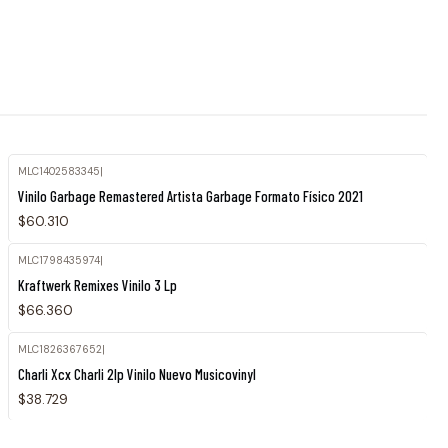
MLC1402583345
|
Vinilo Garbage Remastered Artista Garbage Formato Físico 2021
$60.310
MLC1798435974
|
Kraftwerk Remixes Vinilo 3 Lp
$66.360
MLC1826367652
|
Charli Xcx Charli 2lp Vinilo Nuevo Musicovinyl
$38.729