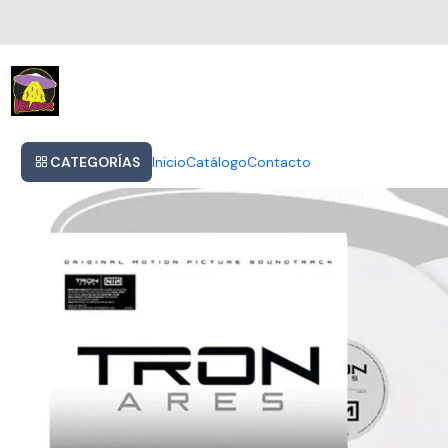
Inicio
Vinilo Doble Nine Inch Nails Tron Ares 2 Lp 24 Canciones Formato 
CATEGORÍAS
Inicio
Catálogo
Contacto