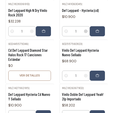
MLC1828336910
|
MLC1411063045
|
Def Leppard High N Dry Vinilo
Def Leppard - Hysteria (cd)
Rock 2020
$10.900
$32.238
Cantidad
Cantidad
602445575046
|
602557560923
|
Agotado
Cd Def Leppard Diamond Star
Vinilo Def Leppard Hysteria
Halos Rock 17 Canciones
Nuevo Sellado
Estándar
$68.900
$0
VER DETALLES
Cantidad
MLC1427962185
|
MLC1826367902
|
Def Leppard Hysteria Cd Nuevo
Vinilo Doble Def Leppard Yeah!
Y Sellado
2lp Importado
$10.900
$58.202