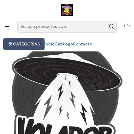
Este es el texto del slide
Leer más
Inicio
Vinilo Def Leppard Euphoria 2lp Rock 2022 Internacional
CATEGORÍAS
Inicio
Catálogo
Contacto