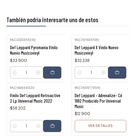
También podría interesarte uno de estos
MLC2020358210
|
MLC1474134705
|
Def Leppard Pyromania Vinilo
Def Leppard X Vinilo Nuevo
Nuevo Musicovinyl
Musicovinyl
$33.900
$32.238
Cantidad
Cantidad
MLC1406641321
|
MLC1410977859
|
Agotado
Vinilo Def Leppard Retroactive
Def Leppard - Adrenalize- Cd
2 Lp Universal Music 2022
1992 Producido Por Universal
Music
$58.202
$12.900
VER DETALLES
Cantidad