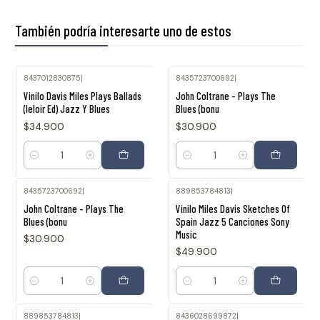
También podría interesarte uno de estos
8437012830875
|
8435723700692
|
Vinilo Davis Miles Plays Ballads
John Coltrane - Plays The
(leloir Ed) Jazz Y Blues
Blues (bonu
$34.900
$30.900
Cantidad
Cantidad
8435723700692
|
889853784813
|
John Coltrane - Plays The
Vinilo Miles Davis Sketches Of
Blues (bonu
Spain Jazz 5 Canciones Sony
Music
$30.900
$49.900
Cantidad
Cantidad
889853784813
|
8436028699872
|