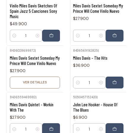
Vinilo Miles Davis Sketches Of
Miles Davis Sextet Someday My
Spain Jazz 5 Canciones Sony
Prince Will Come Vinilo Nuevo
Music
$27.900
$49.900
Cantidad
Cantidad
8436028699872
|
8436569192825
|
Agotado
Miles Davis Sextet Someday My
Miles Davis - The Hits
Prince Will Come Vinilo Nuevo
$36.900
$27.900
VER DETALLES
Cantidad
8436559469982
|
5050457152420
|
Miles Davis Quintet - Workin
John Lee Hooker - House Of
With The
The Blues
$27.900
$6.900
Cantidad
Cantidad