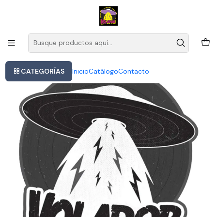
Este es el texto del slide
Leer más
Inicio
Vinilo Davis Miles Plays Ballads (leloir Ed) Jazz Y Blues
CATEGORÍAS
Inicio
Catálogo
Contacto