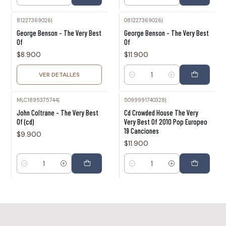
Cantidad
Cantidad
81227369026
|
081227369026
|
Agotado
George Benson - The Very Best
George Benson - The Very Best
Of
Of
$8.900
$11.900
VER DETALLES
Cantidad
MLC1895375744
|
5099991740328
|
John Coltrane - The Very Best
Cd Crowded House The Very
Of (cd)
Very Best Of 2010 Pop Europeo
19 Canciones
$9.900
$11.900
Cantidad
Cantidad