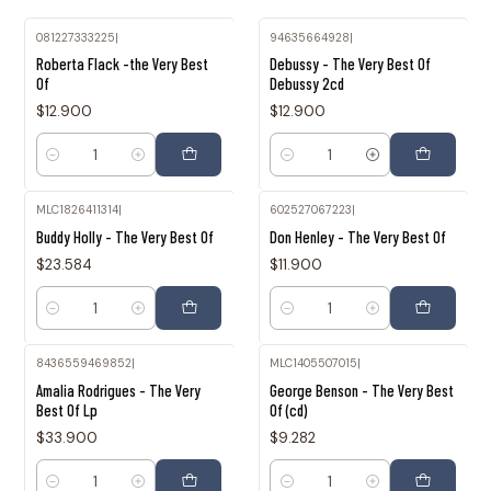
081227333225
|
94635664928
|
Roberta Flack -the Very Best
Debussy - The Very Best Of
Of
Debussy 2cd
$12.900
$12.900
Cantidad
Cantidad
MLC1826411314
|
602527067223
|
Buddy Holly - The Very Best Of
Don Henley - The Very Best Of
$23.584
$11.900
Cantidad
Cantidad
8436559469852
|
MLC1405507015
|
Amalia Rodrigues - The Very
George Benson - The Very Best
Best Of Lp
Of (cd)
$33.900
$9.282