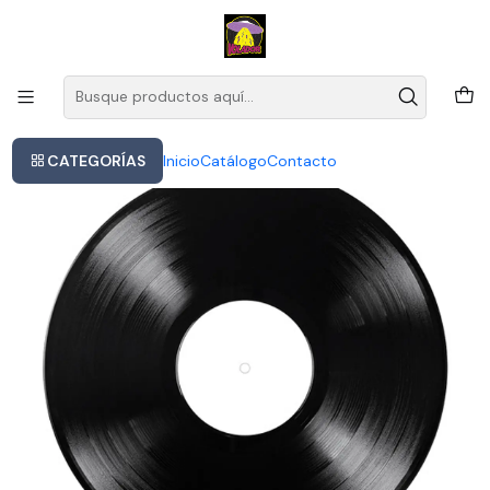
Este es el texto del slide
Leer más
Inicio
Vinilo Crowded House The Very Very Best Of 2019 Pop Inglaterra
CATEGORÍAS
Inicio
Catálogo
Contacto