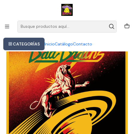
Este es el texto del slide
Leer más
Inicio
Vinilo Bad Brains - Into The Future
CATEGORÍAS
Inicio
Catálogo
Contacto