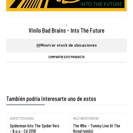
|
Vinilo Bad Brains - Into The Future
Mostrar stock de ubicaciones
COMPARTIR ESTE PRODUCTO
También podría interesarte uno de estos
602577252693
|
MLC1402570699
|
Agotado
Spiderman Into The Spider Vers
The Who - Tommy Live At The
- B.o.s.- Cd 2018
Royal (vinilo)