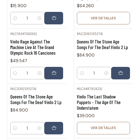
$15.900
$64.260
VER DETALLES
Cantidad
MLC1844706036
|
MLC2092135274
|
Vinilo Rage Against The
Queens Of The Stone Age
Machine Live At The Grand
Songs For The Deaf Vinilo 2 Lp
Olympic Rock 16 Canciones
$84.900
$49.547
Cantidad
Cantidad
MLC2092135274
|
MLC448782623
|
Agotado
Queens Of The Stone Age
Vinilo The Last Shadow
Songs For The Deaf Vinilo 2 Lp
Puppets - The Age Of The
Understatem
$84.900
$39.000
VER DETALLES
Cantidad