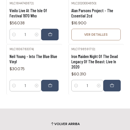
MLC1844743872
|
MLC2020004850
|
Agotado
Vinilo Live At The Isle Of
Alan Parsons Project - The
Festival 1970 Who
Essential 2cd
$56.038
$16.900
VER DETALLES
Cantidad
MLC1836783374
|
MLC1798591712
|
Neil Young - Into The Blue Blue
Iron Maiden Night Of The Dead
Vinyl
Legacy Of The Beast: Live In
2020
$30.075
$60.310
Cantidad
Cantidad
VOLVER ARRIBA