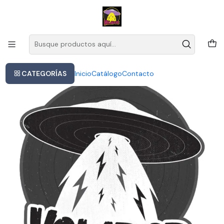
Este es el texto del slide
Leer más
Inicio
Vinilo 2lp Disney Black Panther Wakanda Forever Banda Sonora Hip
Hop
CATEGORÍAS
Inicio
Catálogo
Contacto