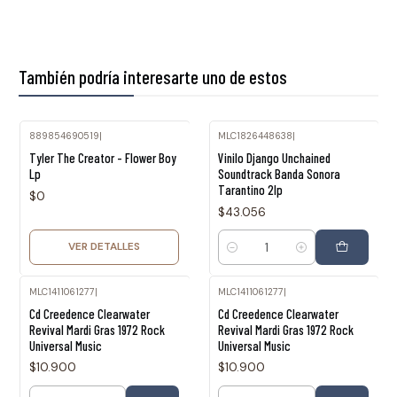
También podría interesarte uno de estos
889854690519
|
MLC1826448638
|
Agotado
Tyler The Creator - Flower Boy
Vinilo Django Unchained
Lp
Soundtrack Banda Sonora
Tarantino 2lp
$0
$43.056
VER DETALLES
Cantidad
MLC1411061277
|
MLC1411061277
|
Cd Creedence Clearwater
Cd Creedence Clearwater
Revival Mardi Gras 1972 Rock
Revival Mardi Gras 1972 Rock
Universal Music
Universal Music
$10.900
$10.900