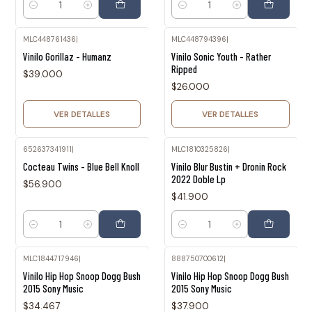
Cantidad
Cantidad
MLC448761436
|
MLC448794396
|
Agotado
Agotado
Vinilo Gorillaz - Humanz
Vinilo Sonic Youth - Rather
Ripped
$39.000
$26.000
VER DETALLES
VER DETALLES
652637341911
|
MLC1810325826
|
Cocteau Twins - Blue Bell Knoll
Vinilo Blur Bustin + Dronin Rock
2022 Doble Lp
$56.900
$41.900
Cantidad
Cantidad
MLC1844717946
|
888750700612
|
Vinilo Hip Hop Snoop Dogg Bush
Vinilo Hip Hop Snoop Dogg Bush
2015 Sony Music
2015 Sony Music
$34.467
$37.900