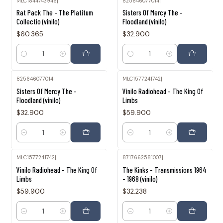
MLC1844743946
|
825646077014
|
Rat Pack The - The Platitum
Sisters Of Mercy The -
Collectio (vinilo)
Floodland (vinilo)
$60.365
$32.900
Cantidad
Cantidad
825646077014
|
MLC1577241742
|
Sisters Of Mercy The -
Vinilo Radiohead - The King Of
Floodland (vinilo)
Limbs
$32.900
$59.900
Cantidad
Cantidad
MLC1577241742
|
8717662581007
|
Vinilo Radiohead - The King Of
The Kinks - Transmissions 1964
Limbs
- 1968 (vinilo)
$59.900
$32.238
Cantidad
Cantidad