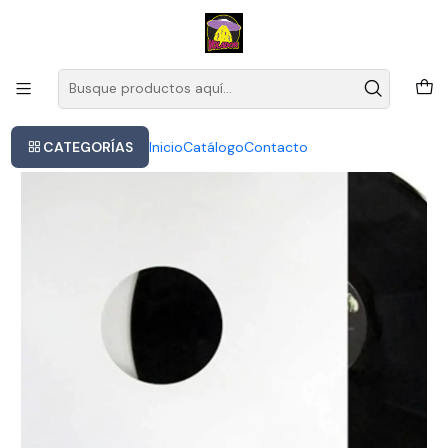
Este es el texto del slide
Leer más
Inicio
Vinicius De Moraes - The Poet Of The (vinilo)
CATEGORÍAS
Inicio
Catálogo
Contacto