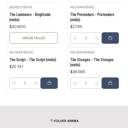
602435739076
|
MLC1844783432
|
Agotado
The Lumineers - Brightside
The Pretenders - Pretenders
(vinilo)
(vinilo)
$30.900
$27.911
VER DETALLES
Cantidad
MLC1844783216
|
MLC1844743868
|
The Script - The Script (vinilo)
The Stooges - The Stooges
(vinilo)
$25.747
$36.565
Cantidad
Cantidad
VOLVER ARRIBA