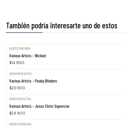
También podría interesarte uno de estos
602517047433
|
Various Artists - Wicked
$14.900
602508156472
|
Various Artists - Peaky Blinders
$20.900
600753392713
|
Various Artists - Jesus Christ Superstar
$24.900
602557048414
|