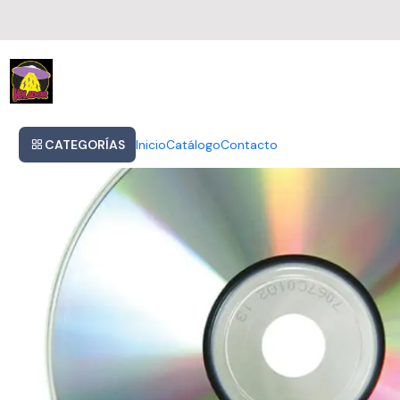
Inicio
Various Artists - La La Land
CATEGORÍAS
Inicio
Catálogo
Contacto