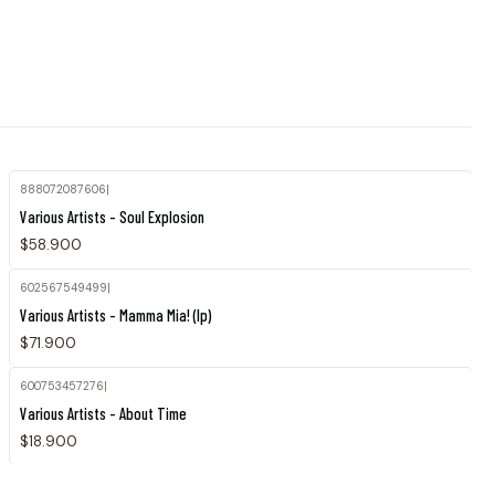
888072087606
|
Various Artists - Soul Explosion
$58.900
602567549499
|
Agotado
Various Artists - Mamma Mia! (lp)
$71.900
600753457276
|
Various Artists - About Time
$18.900