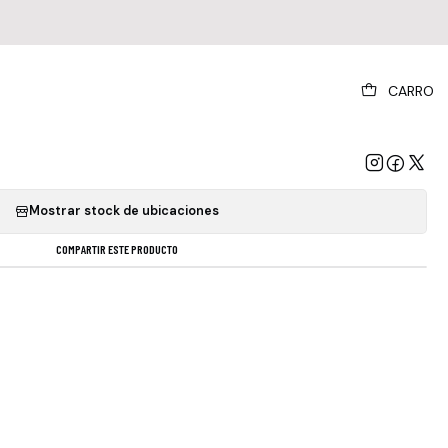
|
CARRO
arious Artists - La La Land
GREGAR AL CARRO
COMPRAR AHORA
Mostrar stock de ubicaciones
COMPARTIR ESTE PRODUCTO