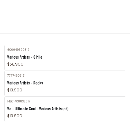
606949350819
|
Various Artists - 8 Mile
$56.900
77774608121
|
Various Artists - Rocky
$13.900
MLC1408802817
|
Agotado
Va - Ultimate Soul - Various Artists (cd)
$13.900