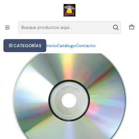
Este es el texto del slide
Leer más
Inicio
Uriah Heep - The Ultimate Collection
CATEGORÍAS
Inicio
Catálogo
Contacto