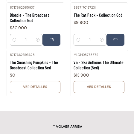
8717662585937
|
883717016720
|
Blondie - The Broadcast
The Rat Pack - Collection 6cd
Collection 5cd
$9.900
$30.900
Cantidad
Cantidad
8717662593628
|
MLC1408778679
|
Agotado
Agotado
The Smashing Pumpkins - The
Va - Ska Anthems The Ultimate
Broadcast Collection 5cd
Collection (5cd)
$0
$13.900
VER DETALLES
VER DETALLES
VOLVER ARRIBA