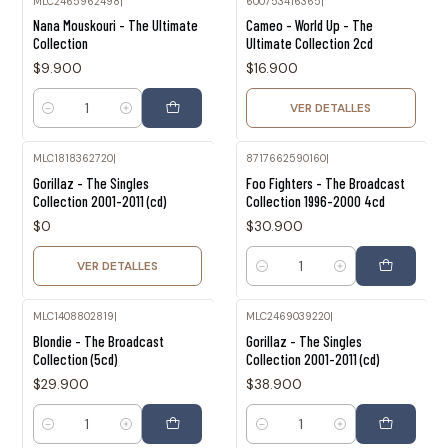
MLC2465962498
|
600753416365
|
Agotado
Nana Mouskouri - The Ultimate
Cameo - World Up - The
Collection
Ultimate Collection 2cd
$9.900
$16.900
VER DETALLES
Cantidad
MLC1818362720
|
8717662590160
|
Agotado
Gorillaz - The Singles
Foo Fighters - The Broadcast
Collection 2001-2011 (cd)
Collection 1996-2000 4cd
$0
$30.900
VER DETALLES
Cantidad
MLC1408802819
|
MLC2469039220
|
Blondie - The Broadcast
Gorillaz - The Singles
Collection (5cd)
Collection 2001-2011 (cd)
$29.900
$38.900
Cantidad
Cantidad