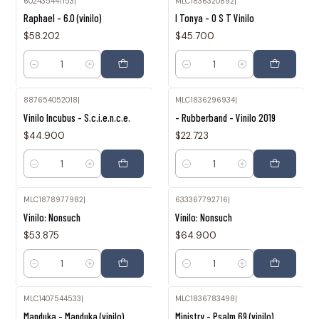
602435441153
|
MLC1836320892
|
Raphael - 6.0 (vinilo)
I Tonya - O S T Vinilo
$58.202
$45.700
Cantidad
Cantidad
887654052018
|
MLC1836296934
|
Vinilo Incubus - S.c.i.e.n.c.e.
- Rubberband - Vinilo 2019
$44.900
$22.723
Cantidad
Cantidad
MLC1878977982
|
633367792716
|
Vinilo: Nonsuch
Vinilo: Nonsuch
$53.875
$64.900
Cantidad
Cantidad
MLC1407544533
|
MLC1836783498
|
Manduka - Manduka (vinilo)
Ministry - Psalm 69 (vinilo)