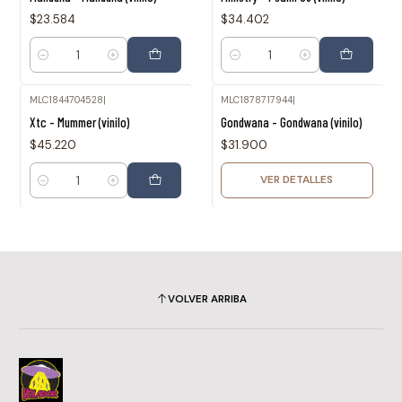
$23.584
$34.402
Cantidad
Cantidad
MLC1844704528
|
MLC1878717944
|
Agotado
Xtc - Mummer (vinilo)
Gondwana - Gondwana (vinilo)
$45.220
$31.900
VER DETALLES
Cantidad
VOLVER ARRIBA