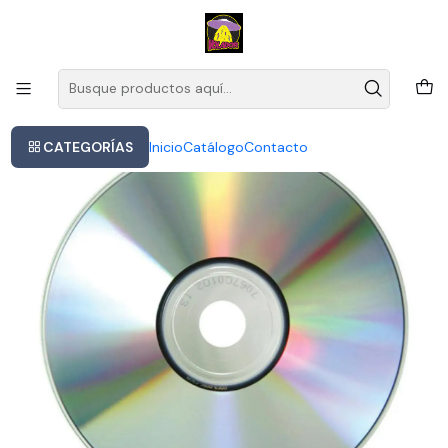
Este es el texto del slide
Leer más
Inicio
U2 Zooropa Vinilo
CATEGORÍAS
Inicio
Catálogo
Contacto