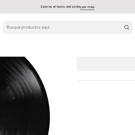
Este es el texto del slide
Leer más
The Who Greate
A
Cantidad