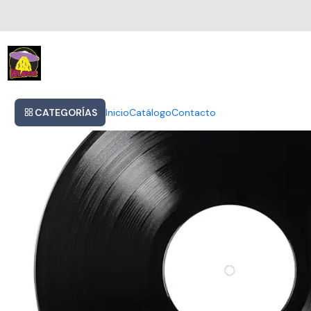
Inicio
The Who Greatest Hits 50 Vinilo Nuevo 2lp Musicovinyl
CATEGORÍAS
Inicio
Catálogo
Contacto