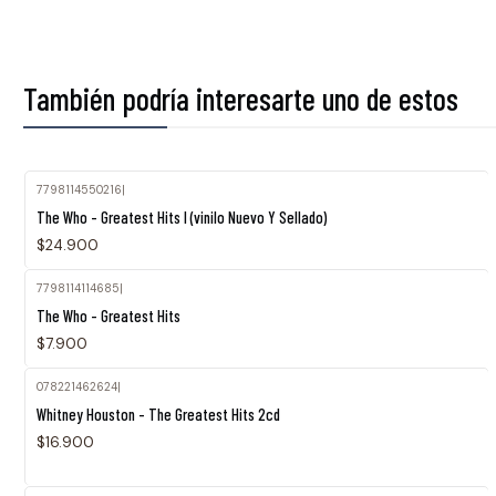
También podría interesarte uno de estos
7798114550216
|
The Who - Greatest Hits I (vinilo Nuevo Y Sellado)
$24.900
7798114114685
|
The Who - Greatest Hits
$7.900
078221462624
|
Whitney Houston - The Greatest Hits 2cd
$16.900