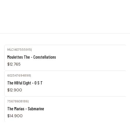
MLC1407555915
|
Moulettes The - Constellations
$12.765
602547694898
|
The H8ful Eight - O S T
$12.900
75678608186
|
Agotado
The Marías - Submarine
$14.900