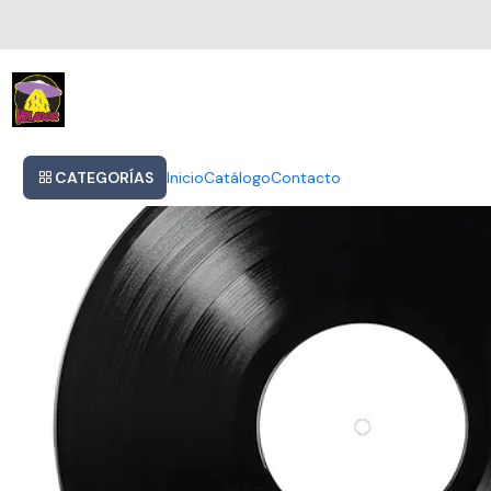
Inicio
The Weeknd - Starboy
CATEGORÍAS
Inicio
Catálogo
Contacto