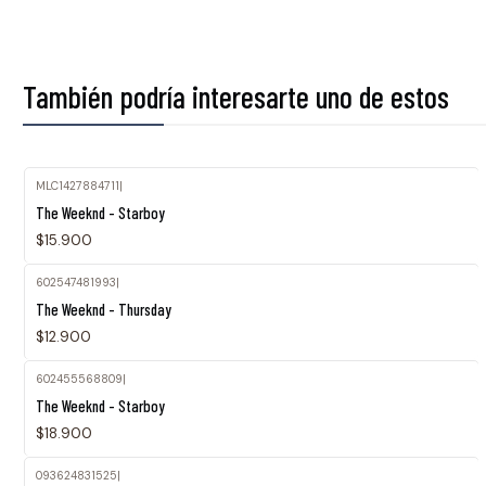
También podría interesarte uno de estos
MLC1427884711
|
The Weeknd - Starboy
$15.900
602547481993
|
The Weeknd - Thursday
$12.900
602455568809
|
The Weeknd - Starboy
$18.900
093624831525
|