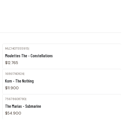
MLC1407555915
|
Moulettes The - Constellations
$12.765
16861740924
|
Agotado
Korn - The Nothing
$11.900
75678608780
|
Agotado
The Marías - Submarine
$54.900