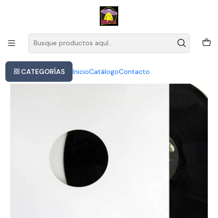
Este es el texto del slide
Leer más
Inicio
The Skatalites - Platinum Ska (vinilo)
CATEGORÍAS
Inicio
Catálogo
Contacto