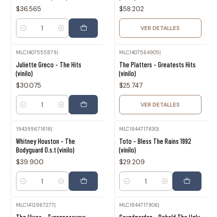
$36.565
$58.202
VER DETALLES
Cantidad
MLC1407555879
|
MLC1407564905
|
Agotado
Juliette Greco - The Hits
The Platters - Greatests Hits
(vinilo)
(vinilo)
$30.075
$25.747
VER DETALLES
Cantidad
194399671818
|
MLC1844717830
|
Whitney Houston - The
Toto - Bless The Rains 1992
Bodyguard O.s.t (vinilo)
(vinilo)
$39.900
$29.209
Cantidad
Cantidad
MLC1412967277
|
MLC1844717906
|
Agotado