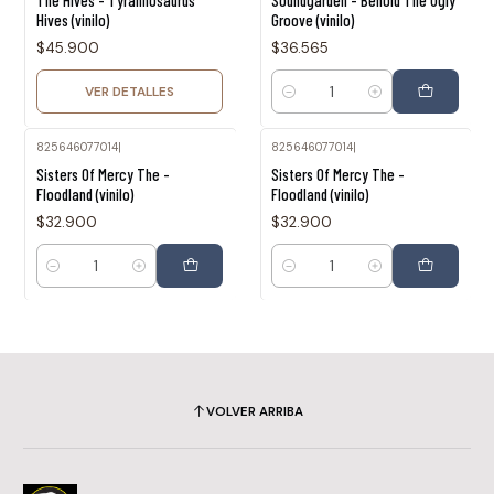
The Hives - Tyrannosaurus
Soundgarden - Behold The Ugly
Hives (vinilo)
Groove (vinilo)
$45.900
$36.565
VER DETALLES
Cantidad
825646077014
|
825646077014
|
Sisters Of Mercy The -
Sisters Of Mercy The -
Floodland (vinilo)
Floodland (vinilo)
$32.900
$32.900
Cantidad
Cantidad
VOLVER ARRIBA