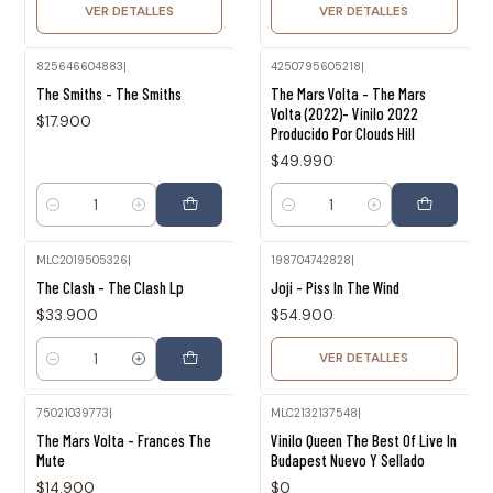
VER DETALLES
VER DETALLES
825646604883
|
4250795605218
|
The Smiths - The Smiths
The Mars Volta - The Mars
Volta (2022)- Vinilo 2022
$17.900
Producido Por Clouds Hill
$49.990
Cantidad
Cantidad
MLC2019505326
|
198704742828
|
Agotado
The Clash - The Clash Lp
Joji - Piss In The Wind
$33.900
$54.900
VER DETALLES
Cantidad
75021039773
|
MLC2132137548
|
Agotado
Agotado
The Mars Volta - Frances The
Vinilo Queen The Best Of Live In
Mute
Budapest Nuevo Y Sellado
$14.900
$0