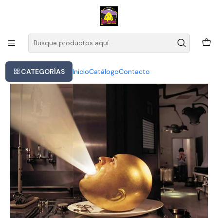
Este es el texto del slide
Leer más
Inicio
The Mars Volta - De-loused In The Comatorium
CATEGORÍAS
Inicio
Catálogo
Contacto