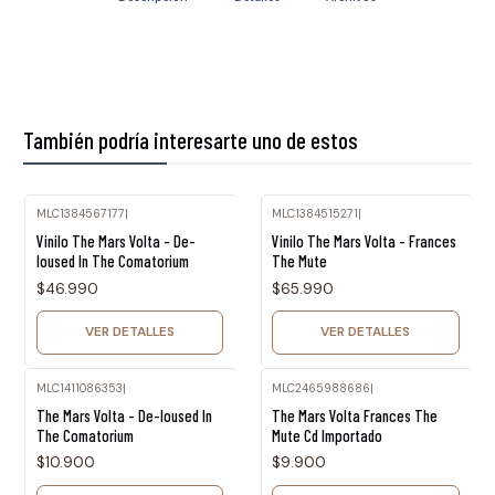
También podría interesarte uno de estos
MLC1384567177
|
MLC1384515271
|
Agotado
Agotado
Vinilo The Mars Volta - De-
Vinilo The Mars Volta - Frances
loused In The Comatorium
The Mute
$46.990
$65.990
VER DETALLES
VER DETALLES
MLC1411086353
|
MLC2465988686
|
Agotado
Agotado
The Mars Volta - De-loused In
The Mars Volta Frances The
The Comatorium
Mute Cd Importado
$10.900
$9.900