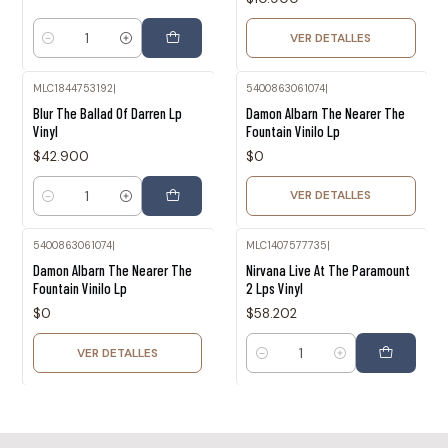
VER DETALLES
Cantidad
MLC1844753192
|
5400863061074
|
Agotado
Blur The Ballad Of Darren Lp
Damon Albarn The Nearer The
Vinyl
Fountain Vinilo Lp
$42.900
$0
VER DETALLES
Cantidad
5400863061074
|
MLC1407577735
|
Agotado
Damon Albarn The Nearer The
Nirvana Live At The Paramount
Fountain Vinilo Lp
2 Lps Vinyl
$0
$58.202
VER DETALLES
Cantidad