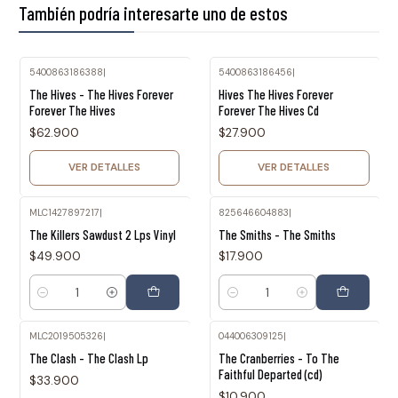
También podría interesarte uno de estos
5400863186388
|
5400863186456
|
Agotado
Agotado
The Hives - The Hives Forever
Hives The Hives Forever
Forever The Hives
Forever The Hives Cd
$62.900
$27.900
VER DETALLES
VER DETALLES
MLC1427897217
|
825646604883
|
The Killers Sawdust 2 Lps Vinyl
The Smiths - The Smiths
$49.900
$17.900
Cantidad
Cantidad
MLC2019505326
|
044006309125
|
Agotado
The Clash - The Clash Lp
The Cranberries - To The
Faithful Departed (cd)
$33.900
$10.900