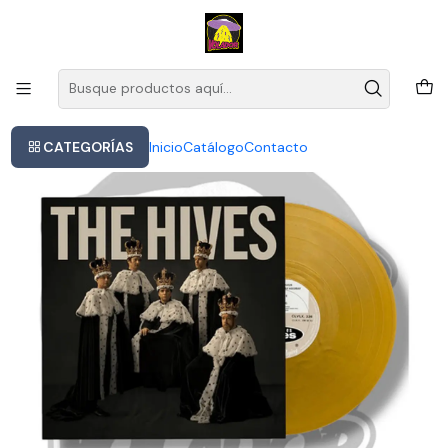
Este es el texto del slide
Leer más
Inicio
The Hives - The Hives Forever Forever The Hives (gold Vinyl)
CATEGORÍAS
Inicio
Catálogo
Contacto