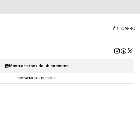
|
CARRO
 Geat Escape - O S T (vinilo)
GREGAR AL CARRO
COMPRAR AHORA
Mostrar stock de ubicaciones
COMPARTIR ESTE PRODUCTO