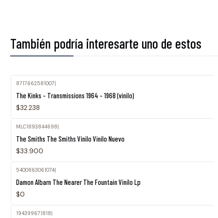
También podría interesarte uno de estos
8717662581007
|
The Kinks - Transmissions 1964 - 1968 (vinilo)
$32.238
MLC1893844698
|
The Smiths The Smiths Vinilo Vinilo Nuevo
$33.900
5400863061074
|
Agotado
Damon Albarn The Nearer The Fountain Vinilo Lp
$0
194399671818
|