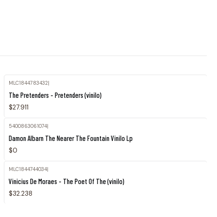
MLC1844783432
|
The Pretenders - Pretenders (vinilo)
$27.911
5400863061074
|
Agotado
Damon Albarn The Nearer The Fountain Vinilo Lp
$0
MLC1844744034
|
Vinicius De Moraes - The Poet Of The (vinilo)
$32.238