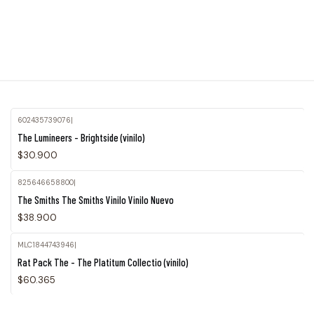
602435739076
|
Agotado
The Lumineers - Brightside (vinilo)
$30.900
825646658800
|
The Smiths The Smiths Vinilo Vinilo Nuevo
$38.900
MLC1844743946
|
Rat Pack The - The Platitum Collectio (vinilo)
$60.365