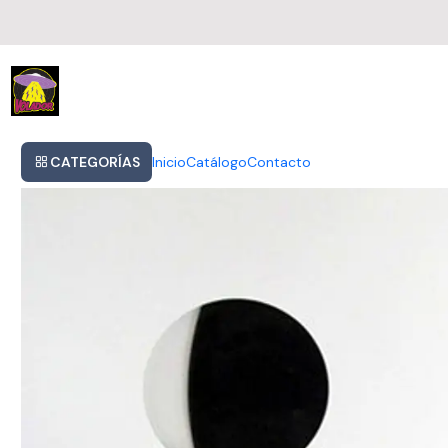
Inicio
The Geat Escape - O S T (vinilo)
CATEGORÍAS
Inicio
Catálogo
Contacto